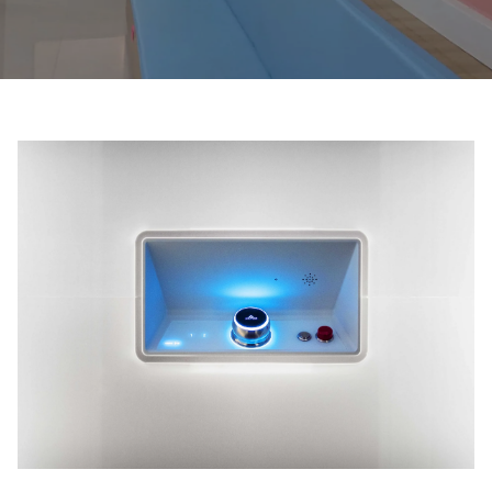
Be om ett offertförslag
Kontakta oss
Anmälan till nyhetsbrev
FAQ
SV