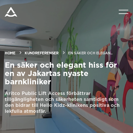
PRODUKTER
VERKTYG & DOKUMENT
HOME
KUNDREFERENSER
EN SÄKER OCH ELEGAN...
BLOGG & NYHETER
En säker och elegant hiss för
en av Jakartas nyaste
OM ARITCO
barnkliniker
Aritco Public Lift Access förbättrar
FÖR PROFESSIONELLA
tillgängligheten och säkerheten samtidigt som
den bidrar till Hello Kidz-klinikens positiva och
lekfulla atmosfär.
Beställ ett Digitalt HomeKit