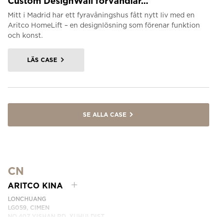
Custom DesignWall förvandlar...
Mitt i Madrid har ett fyravåningshus fått nytt liv med en
Aritco HomeLift – en designlösning som förenar funktion
och konst.
LÄS CASE
SE ALLA CASE
CN
ARITCO KINA
LONCHUANG
LG059, CIMEN
NO.407 YISHAN RD, XUHUI DIST.