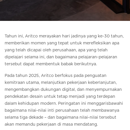
Pesan Digital HomeKit
Minta perkiraan harga
Pendaftaran buletin
Tahun ini, Aritco merayakan hari jadinya yang ke-30 tahun,
memberikan momen yang tepat untuk merefleksikan apa
FAQ
yang telah dicapai oleh perusahaan, apa yang telah
dipelajari selama ini, dan bagaimana pelajaran-pelajaran
Hubungi
tersebut dapat membentuk babak berikutnya.
Pada tahun 2025, Aritco berfokus pada penguatan
ID
kemitraan utama, melanjutkan pekerjaan keberlanjutan,
mengembangkan dukungan digital, dan menyempurnakan
pendekatan desain untuk tetap menjadi yang terdepan
dalam kehidupan modern. Peringatan ini menggarisbawahi
bagaimana nilai-nilai inti perusahaan telah membawanya
selama tiga dekade – dan bagaimana nilai-nilai tersebut
akan memandu pekerjaan di masa mendatang.