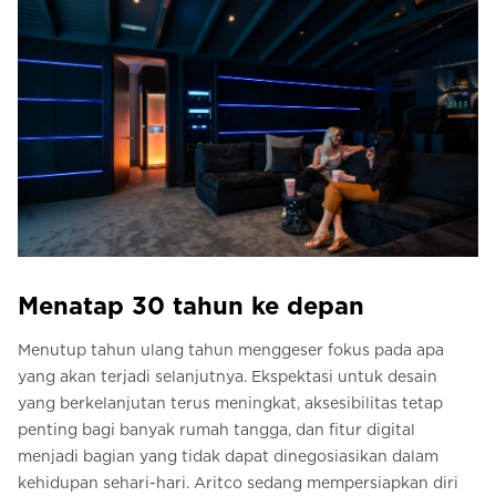
Menatap 30 tahun ke depan
Menutup tahun ulang tahun menggeser fokus pada apa
yang akan terjadi selanjutnya. Ekspektasi untuk desain
yang berkelanjutan terus meningkat, aksesibilitas tetap
penting bagi banyak rumah tangga, dan fitur digital
menjadi bagian yang tidak dapat dinegosiasikan dalam
kehidupan sehari-hari. Aritco sedang mempersiapkan diri