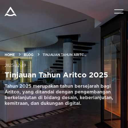
PRODUK
MINTA PERKIRAAN HARGA
HOME
BLOG
TINJAUAN TAHUN ARITC...
TEKNOLOGI
2025-12-19
Tinjauan Tahun Aritco 2025
BLOG & BERITA
Tahun 2025 merupakan tahun bersejarah bagi
Aritco, yang ditandai dengan pengembangan
TENTANG ARITCO
berkelanjutan di bidang desain, keberlanjutan,
kemitraan, dan dukungan digital.
UNTUK PARA PROFESIONAL