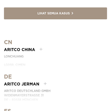
LIHAT SEMUA KASUS
CN
ARITCO CHINA
LONCHUANG
LG059, CIMEN
NO.407 YISHAN RD, XUHUI DIST.
SHANGHAI, CHINA
DE
EMAIL:
INFO.CHINA@ARITCO.COM
ARITCO JERMAN
TELEPON:
+86 400 6233 121
ARITCO DEUTSCHLAND GMBH
HUBUNGI KAMI
WIDENMAYERSTRASSE 31
DE – 80538 MÜNCHEN
GERMANY