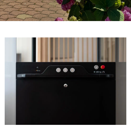
Pesan Digital HomeKit
Minta perkiraan harga
Pendaftaran buletin
FAQ
Hubungi
ID