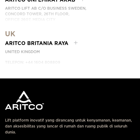
ARITCO LIFT AB C/O BUSINESS SWEDEN,
CONCORD TOWER, 26TH FLOOR,
OFFICE 2607, MEDIA CITY
DUBAI, UAE
UK
HUBUNGI KAMI
ARITCO BRITANIA RAYA
UNITED KINGDOM
TELEPON: +44 1604 808809
HUBUNGI KAMI
Lift platform inovatif yang dirancang untuk kenyamanan, keamanan,
dan aksesibilitas yang lancar di rumah dan ruang publik di seluruh
dunia.