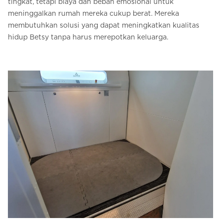
tingkat, tetapi biaya dan beban emosional untuk
meninggalkan rumah mereka cukup berat. Mereka
membutuhkan solusi yang dapat meningkatkan kualitas
hidup Betsy tanpa harus merepotkan keluarga.