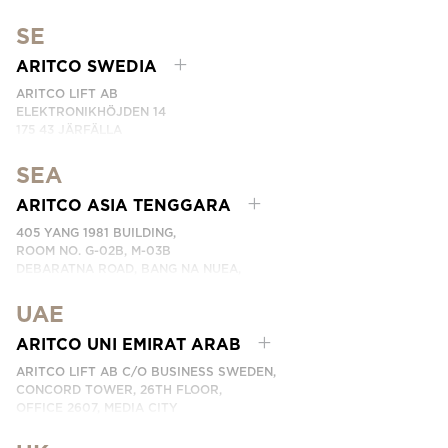
SPAIN
SE
TELEPON: (+34) 918 622 552
HUBUNGI KAMI
ARITCO SWEDIA
ARITCO LIFT AB
ELEKTRONIKHÖJDEN 14
175 43 JÄRFÄLLA
SWEDEN
SEA
TELEPON: +46 8 120 401 00
HUBUNGI KAMI
ARITCO ASIA TENGGARA
405 YANG 1981 BUILDING,
ROOM NO. G-02B, M-03B
DEBARATNA ROAD, BANG NA NUEA,
BANGNA, BANGKOK 10260 THAILAND.
UAE
TELEPON: +66 863174017
HUBUNGI KAMI
ARITCO UNI EMIRAT ARAB
ARITCO LIFT AB C/O BUSINESS SWEDEN,
CONCORD TOWER, 26TH FLOOR,
OFFICE 2607, MEDIA CITY
DUBAI, UAE