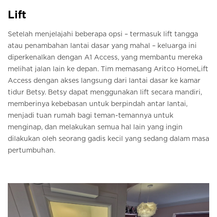
Lift
Setelah menjelajahi beberapa opsi – termasuk lift tangga
atau penambahan lantai dasar yang mahal – keluarga ini
diperkenalkan dengan A1 Access, yang membantu mereka
melihat jalan lain ke depan. Tim memasang Aritco HomeLift
Access dengan akses langsung dari lantai dasar ke kamar
tidur Betsy. Betsy dapat menggunakan lift secara mandiri,
memberinya kebebasan untuk berpindah antar lantai,
menjadi tuan rumah bagi teman-temannya untuk
menginap, dan melakukan semua hal lain yang ingin
dilakukan oleh seorang gadis kecil yang sedang dalam masa
pertumbuhan.