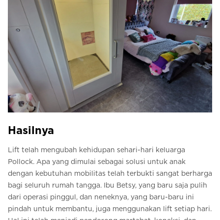
Hasilnya
Lift telah mengubah kehidupan sehari-hari keluarga
Pollock. Apa yang dimulai sebagai solusi untuk anak
dengan kebutuhan mobilitas telah terbukti sangat berharga
bagi seluruh rumah tangga. Ibu Betsy, yang baru saja pulih
dari operasi pinggul, dan neneknya, yang baru-baru ini
pindah untuk membantu, juga menggunakan lift setiap hari.