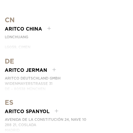
CN
ARITCO CHINA
LONCHUANG
LG059, CIMEN
NO.407 YISHAN RD, XUHUI DIST.
SHANGHAI, CHINA
DE
EMAIL:
INFO.CHINA@ARITCO.COM
ARITCO JERMAN
TELEPON:
+86 400 6233 121
ARITCO DEUTSCHLAND GMBH
HUBUNGI KAMI
WIDENMAYERSTRASSE 31
DE – 80538 MÜNCHEN
GERMANY
ES
TELEPON: +49 7123 9597272
HUBUNGI KAMI
ARITCO SPANYOL
AVENIDA DE LA CONSTITUCIÓN 24, NAVE 10
288 21, COSLADA
MADRID