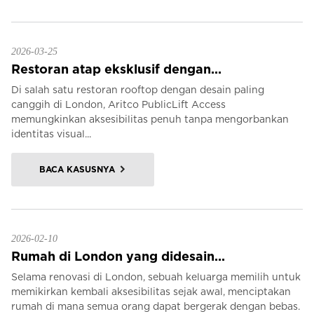
2026-03-25
Restoran atap eksklusif dengan...
Di salah satu restoran rooftop dengan desain paling
canggih di London, Aritco PublicLift Access
memungkinkan aksesibilitas penuh tanpa mengorbankan
identitas visual...
BACA KASUSNYA
2026-02-10
Rumah di London yang didesain...
Selama renovasi di London, sebuah keluarga memilih untuk
memikirkan kembali aksesibilitas sejak awal, menciptakan
rumah di mana semua orang dapat bergerak dengan bebas.