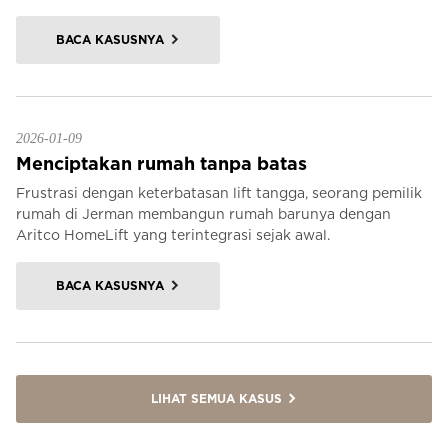
BACA KASUSNYA
2026-01-09
Menciptakan rumah tanpa batas
Frustrasi dengan keterbatasan lift tangga, seorang pemilik
rumah di Jerman membangun rumah barunya dengan
Aritco HomeLift yang terintegrasi sejak awal.
BACA KASUSNYA
LIHAT SEMUA KASUS