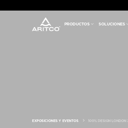
PRODUCTOS
SOLUCIONES
PRODUCTOS
SOLUCIONES
BLOG Y NOTICIAS
ACERCA DE ARITCO
PROFESIONALES
EXPOSICIONES Y EVENTOS
100% DESIGN LONDON 