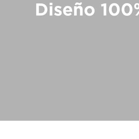
Diseño 100
Pedir un HomeKit digital
Contacte con nosotros
Pedir una estimación de precio
Newsletter Registráte
FAQ