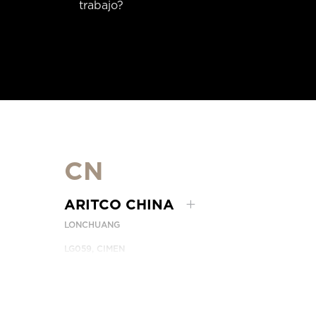
trabajo?
CN
ARITCO CHINA
LONCHUANG
LG059, CIMEN
NO.407 YISHAN RD, XUHUI DIST.
SHANGHAI, CHINA
EMAIL:
INFO.CHINA@ARITCO.COM
NÚMERO DE TELÉFONO:
+86 400 6233 121