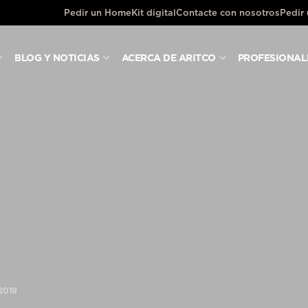
Pedir un HomeKit digital
Contacte con nosotros
Pedir
BLOG Y NOTICIAS
ACERCA DE ARITCO
PROFESIONAL
2019