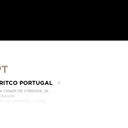
PT
RITCO PORTUGAL
A CIDADE DE CÓRDOVA, 2A
FRAGIDE
10 038 AMADORA, LISBOA
RTUGAL
ITCO PORTUGAL REPRESENTADO PELA LEVITA
ONE:
+351 215 960 505