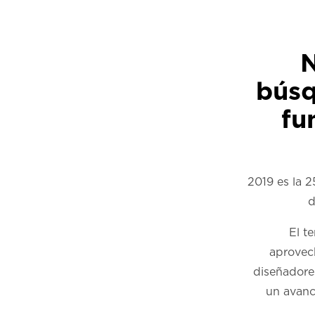
N
búsq
fu
2019 es la 2
d
El t
aprovec
diseñadores
un avanc