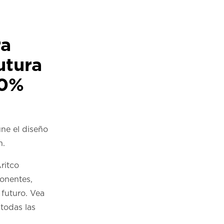
ra
utura
00%
úne el diseño
n.
ritco
onentes,
 futuro. Vea
todas las