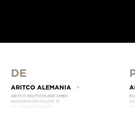
DE
ARITCO ALEMANIA
A
ARITCO DEUTSCHLAND GMBH
RU
WIDENMAYERSTRASSE 31
AL
DE – 80538 MÜNCHEN
26
GERMANY
PO
AR
NÚMERO DE TELÉFONO: +49 7123 9597272
CONTÁCTANOS
PH