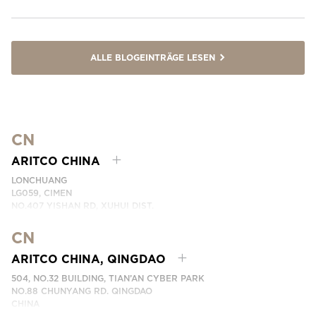
ALLE BLOGEINTRÄGE LESEN
CN
ARITCO CHINA
LONCHUANG
LG059, CIMEN
NO.407 YISHAN RD, XUHUI DIST.
SHANGHAI, CHINA
CN
TELEFONNUMMER: +86 400 6233 121
EMAIL:
INFO.CHINA@ARITCO.COM
ARITCO CHINA, QINGDAO
KONTAKTIEREN SIE UNS
504, NO.32 BUILDING, TIAN’AN CYBER PARK
NO.88 CHUNYANG RD. QINGDAO
CHINA