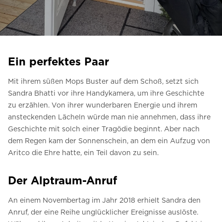
Kontaktieren Sie uns
Preisvoranschlag anfordern
Anmeldung zum Newsletter
Ein perfektes Paar
FAQ
Mit ihrem süßen Mops Buster auf dem Schoß, setzt sich
Kontaktieren Sie uns
Sandra Bhatti vor ihre Handykamera, um ihre Geschichte
zu erzählen. Von ihrer wunderbaren Energie und ihrem
ansteckenden Lächeln würde man nie annehmen, dass ihre
DE
Geschichte mit solch einer Tragödie beginnt. Aber nach
dem Regen kam der Sonnenschein,
an dem ein Aufzug von
Aritco die Ehre hatte, ein Teil davon zu sein.
Der Alptraum-Anruf
An einem Novembertag im Jahr 2018 erhielt Sandra den
Anruf, der eine Reihe unglücklicher Ereignisse auslöste.