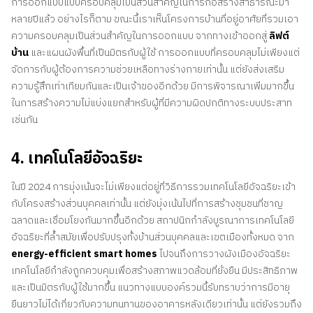
การออกแบบแบบครอบคลุมเป็นส่วนสำคัญในการก่อสร้างสาธารณะมา
หลายปีแล้ว อย่างไรก็ตาม ขณะนี้เราเห็นโครงการบ้านที่อยู่อาศัยที่รวมเอา
ความครอบคลุมเป็นส่วนสำคัญในการออกแบบ จากทางเข้าออกสู่
ลิฟต์
บ้าน
และแผนผังพื้นที่เป็นมิตรกับผู้ใช้ การออกแบบที่ครอบคลุมไม่เพียงแต่
จัดการกับผู้ต้องการความช่วยเหลือทางร่างกายเท่านั้น แต่ยังส่งเสริม
ความรู้สึกเท่าเทียมกันและเป็นเจ้าของอีกด้วย มีการพิจารณาเพิ่มมากขึ้น
ในการสร้างความไม่แบ่งแยกสำหรับผู้ที่มีความผิดปกติทางระบบประสาท
เช่นกัน
4. เทคโนโลยีอัจฉริยะ
ในปี 2024 การมุ่งเน้นจะไม่เพียงแต่อยู่ที่วิธีการรวมเทคโนโลยีอัจฉริยะเข้า
กับโครงสร้างส่วนบุคคลเท่านั้น แต่ยังมุ่งเน้นไปที่การสร้างชุมชนที่ชาญ
ฉลาดและเชื่อมโยงกันมากขึ้นอีกด้วย สถาปนิกกำลังบูรณาการเทคโนโลยี
อัจฉริยะที่ล้ำสมัยเพื่อปรับปรุงทั้งบ้านส่วนบุคคลและเขตเมืองทั้งหมด จาก
energy-efficient smart homes
ไปจนถึงการวางผังเมืองอัจฉริยะ
เทคโนโลยีกำลังถูกควบคุมเพื่อสร้างสภาพแวดล้อมที่ยั่งยืน มีประสิทธิภาพ
และเป็นมิตรกับผู้ใช้มากขึ้น แนวทางแบบองค์รวมนี้รับทราบว่าการมีอายุ
ยืนยาวไม่ได้เกี่ยวกับความทนทานของอาคารหลังเดียวเท่านั้น แต่ยังรวมถึง