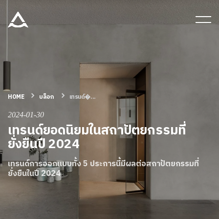
เครื่องมือและเอกสาร
บล็อก & ข่าวสาร
ผลิตภัณฑ์
HOME
บล็อก
เทรนด์�...
2024-01-30
เทรนด์ยอดนิยมในสถาปัตยกรรมที่
เกี่ยวกับ ARITCO
ยั่งยืนปี 2024
สําหรับมืออาชีพ
เทรนด์การออกแบบทั้ง 5 ประการนี้มีผลต่อสถาปัตยกรรมที่
ยั่งยืนในปี 2024
สั่งซื้อ Digital HomeKit