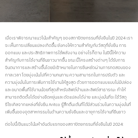
ติดต่อเรา
สอบถามราคาประเมิน
สมัครรับจดหมายข่าว
เมื่อเราพิจารณาแนวโน้มสำคัญๆ ของสถาปัตยกรรมที่ยั่งยืนในปี 2024 เรา
คําถามที่พบบ่อย
จะเห็นการเปลี่ยนแปลงเกิดขึ้น ยังคงให้ความสำคัญกับวัสดุที่ยั่งยืน การ
ออกแบบ และประสิทธิภาพการใช้พลังงาน อย่างไรก็ตาม ในปีนี้ให้ความ
สำคัญกับการใช้งานที่ยืนยาวมากขึ้น ขณะนี้โครงสร้างต่างๆ ได้รับการ
TH
จินตนาการและสร้างขึ้นโดยมีเป้าหมายในการยืนหยัดผ่านการทดสอบของ
กาลเวลา โดยมุ่งเน้นไปที่ความทนทาน ความสามารถในการปรับตัว และ
ความมุ่งมั่นในการเพิ่มการใช้งานให้สูงสุด ด้วยการออกแบบแบบไม่มีปล่อง
และขนาดพื้นที่ใช้งานน้อยที่สุดสำหรับลิฟต์บ้านและลิฟต์สาธารณะ ทำให้
สามารถติดตั้งได้อย่างยืดหยุ่นและดัดแปลงได้ง่าย และมุ่งมั่นที่จะใช้วัสดุ
รีไซเคิลจากแหล่งที่ยั่งยืน Aritco รู้สึกตื่นเต้นที่ได้มีส่วนร่วมในความมุ่งมั่นที่
เพิ่มขึ้นของอุตสาหกรรมในด้านความยั่งยืนและอายุการใช้งานที่ยืนยาว
ต่อไปนี้เป็นแนวโน้มห้าอันดับแรกของสถาปัตยกรรมที่ยั่งยืนในปี 2024: