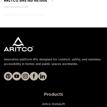
ARITCO สหราชอาณาจักร
UNITED KINGDOM
เบอร์โทรศัพท์: +44 1604 808809
ติดต่อเรา
Innovative platform lifts designed for comfort, safety, and seamless
accessibility in homes and public spaces worldwide..
Products
Aritco HomeLift