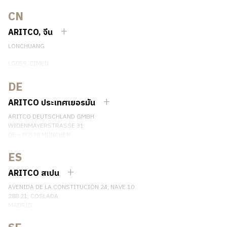
CN
ARITCO, จีน
LONCHUANG
LG059, CIMEN
NO.407 YISHAN RD, XUHUI DIST.
SHANGHAI, CHINA
DE
EMAIL:
INFO.CHINA@ARITCO.COM
ARITCO ประเทศเยอรมัน
เบอร์โทรศัพท์: +86 400 6233 121
ARITCO DEUTSCHLAND GMBH
ติดต่อเรา
WIDENMAYERSTRASSE 31
DE – 80538 MÜNCHEN
GERMANY
ES
เบอร์โทรศัพท์: +49 7123 9597272
ติดต่อเรา
ARITCO สเปน
AVENIDA DE LA CONSTITUCIÓN 24, NAVE 10
288 21, COSLADA
MADRID
SPAIN