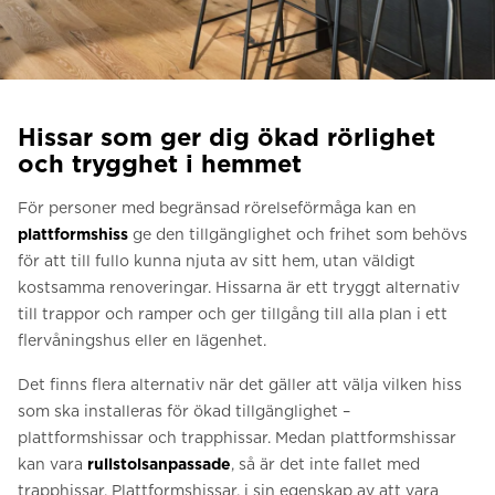
Be om ett offertförslag
Kontakta oss
Anmälan till nyhetsbrev
Hissar som ger dig ökad rörlighet
FAQ
och trygghet i hemmet
För personer med begränsad rörelseförmåga kan en
SV
plattformshiss
ge den tillgänglighet och frihet som behövs
för att till fullo kunna njuta av sitt hem, utan väldigt
kostsamma renoveringar. Hissarna är ett tryggt alternativ
till trappor och ramper och ger tillgång till alla plan i ett
flervåningshus eller en lägenhet.
Det finns flera alternativ när det gäller att välja vilken hiss
som ska installeras för ökad tillgänglighet –
plattformshissar och trapphissar. Medan plattformshissar
kan vara
rullstolsanpassade
, så är det inte fallet med
trapphissar. Plattformshissar, i sin egenskap av att vara