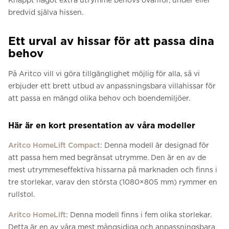
Knappt något extra utrymme behövs ovanför, under eller
bredvid själva hissen.
Ett urval av hissar för att passa dina
behov
På Aritco vill vi göra tillgänglighet möjlig för alla, så vi
erbjuder ett brett utbud av anpassningsbara villahissar för
att passa en mängd olika behov och boendemiljöer.
Här är en kort presentation av våra modeller
Aritco HomeLift Compact
: Denna modell är designad för
att passa hem med begränsat utrymme. Den är en av de
mest utrymmeseffektiva hissarna på marknaden och finns i
tre storlekar, varav den största (1080×805 mm) rymmer en
rullstol.
Aritco HomeLift
: Denna modell finns i fem olika storlekar.
Detta är en av våra mest mångsidiga och anpassningsbara