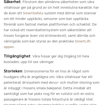
Säkerhet
: Förutom den allmänna säkerheten som våra
villahissar ger på grund av sin helt inneslutna karaktär, har
de även ett
SmartSafety
-system med dörrar som stannar
om ett hinder upptäcks, sensorer som kan upptäcka
föremål som fastnat mellan plattformen och schaktet. De
har också ett reservbatterisystem som säkerställer att
hissen fungerar även vid strömavbrott, samt dörrlås och
våningslås som kan styras av den praktiska
SmartLift-
appen
.
Tillgänglighet
: Våra hissar ger dig tillgång till hela
bostaden, upp till sex våningar.
Storleken
: Dimensionerna för en hiss är något som
husägare ofta är angelägna om. Våra villahissar har ett
patenterat drivsystem med skruv- och mutter-lösning som
är inbyggt i hissens smala bakpanel. Detta innebär att
samtidigt som har plats nog för en rullstol och en extra
passagerare är hissens totala fotavtryck är väldigt litet.