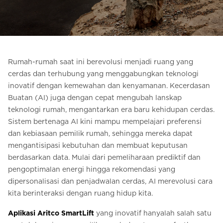
Pesan Digital HomeKit
Minta perkiraan harga
Pendaftaran buletin
Rumah-rumah saat ini berevolusi menjadi ruang yang
cerdas dan terhubung yang menggabungkan teknologi
FAQ
inovatif dengan kemewahan dan kenyamanan. Kecerdasan
Buatan (AI) juga dengan cepat mengubah lanskap
Hubungi
teknologi rumah, mengantarkan era baru kehidupan cerdas.
Sistem bertenaga AI kini mampu mempelajari preferensi
dan kebiasaan pemilik rumah, sehingga mereka dapat
ID
mengantisipasi kebutuhan dan membuat keputusan
berdasarkan data. Mulai dari pemeliharaan prediktif dan
pengoptimalan energi hingga rekomendasi yang
dipersonalisasi dan penjadwalan cerdas, AI merevolusi cara
kita berinteraksi dengan ruang hidup kita.
Aplikasi Aritco SmartLift
yang inovatif hanyalah salah satu