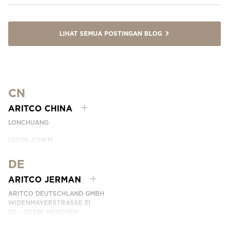
LIHAT SEMUA POSTINGAN BLOG
CN
ARITCO CHINA
LONCHUANG
LG059, CIMEN
NO.407 YISHAN RD, XUHUI DIST.
SHANGHAI, CHINA
DE
EMAIL:
INFO.CHINA@ARITCO.COM
ARITCO JERMAN
TELEPON:
+86 400 6233 121
ARITCO DEUTSCHLAND GMBH
HUBUNGI KAMI
WIDENMAYERSTRASSE 31
DE – 80538 MÜNCHEN
GERMANY