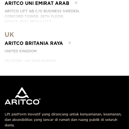
HUBUNGI KAMI
ARITCO UNI EMIRAT ARAB
ARITCO LIFT AB C/O BUSINESS SWEDEN,
CONCORD TOWER, 26TH FLOOR,
OFFICE 2607, MEDIA CITY
DUBAI, UAE
UK
HUBUNGI KAMI
ARITCO BRITANIA RAYA
UNITED KINGDOM
TELEPON: +44 1604 808809
HUBUNGI KAMI
Lift platform inovatif yang dirancang untuk kenyamanan, keamanan,
dan aksesibilitas yang lancar di rumah dan ruang publik di seluruh
dunia.