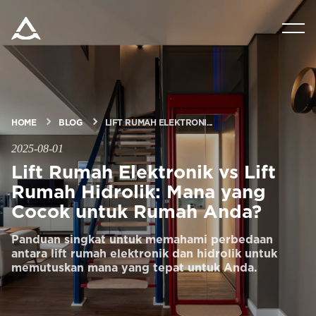
PRODUK
MINTA PERKIRAAN HARGA
HOME
BLOG
LIFT RUMAH ELEKTRONI...
TEKNOLOGI
2025-08-01
Lift Rumah Elektronik vs Lift
BLOG & BERITA
Rumah Hidrolik: Mana yang
Cocok untuk Rumah Anda?
TENTANG ARITCO
Panduan singkat untuk memahami perbedaan
antara lift rumah elektronik dan hidrolik untuk
memutuskan mana yang tepat untuk Anda.
UNTUK PARA PROFESIONAL