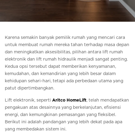
Pesan Digital HomeKit
Minta perkiraan harga
Pendaftaran buletin
Karena semakin banyak pemilik rumah yang mencari cara
untuk membuat rumah mereka tahan terhadap masa depan
FAQ
dan meningkatkan aksesibilitas, pilihan antara lift rumah
elektronik dan lift rumah hidraulik menjadi sangat penting.
Hubungi
Kedua opsi tersebut dapat memberikan kenyamanan,
kemudahan, dan kemandirian yang lebih besar dalam
kehidupan sehari-hari, tetapi ada perbedaan utama yang
ID
patut dipertimbangkan.
Lift elektronik, seperti
Aritco HomeLift
, telah mendapatkan
pengakuan atas desainnya yang berkelanjutan, efisiensi
energi, dan kemungkinan pemasangan yang fleksibel.
Berikut ini adalah pandangan yang lebih dekat pada apa
yang membedakan sistem ini.