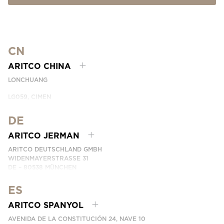
CN
ARITCO CHINA
LONCHUANG
LG059, CIMEN
NO.407 YISHAN RD, XUHUI DIST.
SHANGHAI, CHINA
DE
EMAIL:
INFO.CHINA@ARITCO.COM
ARITCO JERMAN
TELEPON:
+86 400 6233 121
ARITCO DEUTSCHLAND GMBH
HUBUNGI KAMI
WIDENMAYERSTRASSE 31
DE – 80538 MÜNCHEN
GERMANY
ES
TELEPON: +49 7123 9597272
HUBUNGI KAMI
ARITCO SPANYOL
AVENIDA DE LA CONSTITUCIÓN 24, NAVE 10