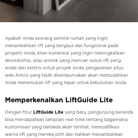
Pesan Digital HomeKit
Minta perkiraan harga
Pendaftaran buletin
Apakah Anda seorang pemilik rumah yang ingin
menambahkan lift yang bergaya dan fungsional pada
FAQ
properti Anda, klien komersial yang ingin meningkatkan
aksesibilitas, atau arsitek yang mencari solusi lift yang
Hubungi
andal dan estetis untuk proyek Anda, pengalaman situs
web Aritco yang telah disempurnakan akan memudahkan
Anda menemukan lift yang tepat untuk kebutuhan Anda.
ID
Memperkenalkan LiftGuide Lite
Dengan fitur
LiftGuide Lite
yang baru, pengunjung beranda
bisa mendapatkan tampilan real-time tentang bagaimana
kustomisasi yang berbeda akan terlihat, memodifikasi
warna lift yang mereka pilih dan bahkan menambahkan