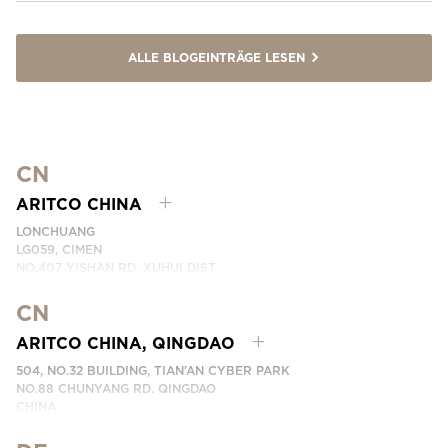
ALLE BLOGEINTRÄGE LESEN
CN
ARITCO CHINA
LONCHUANG
LG059, CIMEN
NO.407 YISHAN RD, XUHUI DIST.
SHANGHAI, CHINA
CN
TELEFONNUMMER: +86 400 6233 121
EMAIL:
INFO.CHINA@ARITCO.COM
ARITCO CHINA, QINGDAO
KONTAKTIEREN SIE UNS
504, NO.32 BUILDING, TIAN’AN CYBER PARK
NO.88 CHUNYANG RD. QINGDAO
CHINA
TELEFONNUMMER: +86 532 66736895