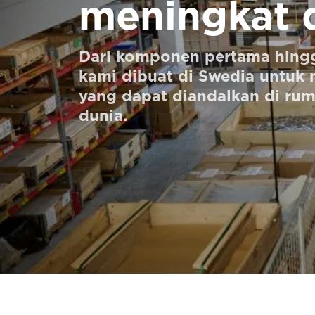
meningkat 
UNTUK PARA PROFESIONAL
Dari komponen pertama hingga
Pesan Digital HomeKit
kami dibuat di Swedia untuk 
yang dapat diandalkan di rum
Minta perkiraan harga
dunia.
Pendaftaran buletin
FAQ
Hubungi