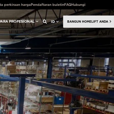
ta perkiraan harga
Pendaftaran buletin
FAQ
Hubungi
PARA PROFESIONAL
ID
BANGUN HOMELIFT ANDA