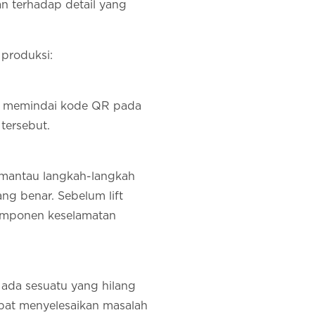
n terhadap detail yang
produksi:
tor memindai kode QR pada
 tersebut.
emantau langkah-langkah
ng benar. Sebelum lift
omponen keselamatan
ada sesuatu yang hilang
apat menyelesaikan masalah