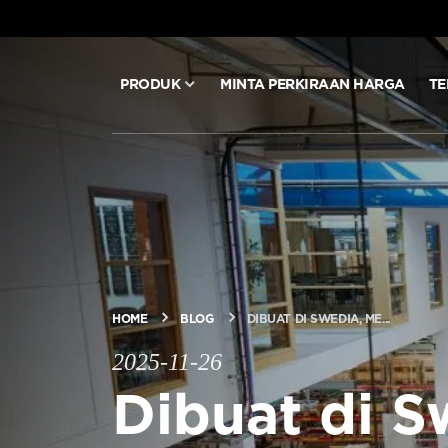
PRODUK
MINTA PERKIRAAN HARGA
TE
PRODUK
MINTA PERKIRAAN HARGA
TEKNOLOGI
BLOG & BERITA
HOME
BLOG
DIBUAT DI SWEDIA, ME...
2025-11-26
Dibuat di S
TENTANG ARITCO