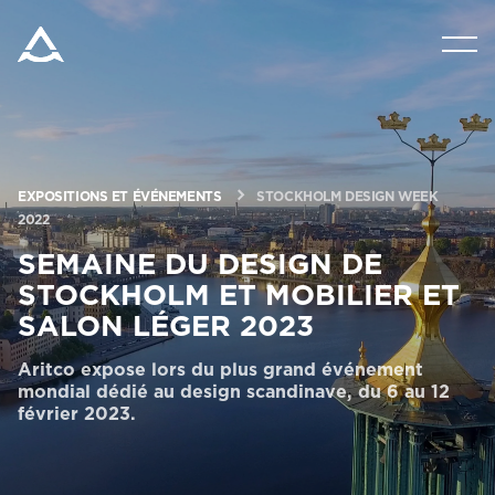
PRODUITS
OUTILS ET DOCUMENTS
EXPOSITIONS ET ÉVÉNEMENTS
STOCKHOLM DESIGN WEEK
BLOG ET NOUVELLES
2022
SEMAINE DU DESIGN DE
STOCKHOLM ET MOBILIER ET
À PROPOS D’ARITCO
SALON LÉGER 2023
PROFESSIONNEL
Aritco expose lors du plus grand événement
mondial dédié au design scandinave, du 6 au 12
février 2023.
Commander un HomeKit numérique