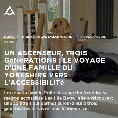
PRODUITS
OUTILS ET DOCUMENTS
HOME
ETUDES DE CAS D’ASCENSEURS
UN ASCENSEUR,
TROIS...
Un ascenseur, trois
BLOG ET NOUVELLES
générations : Le voyage
d'une famille du
À PROPOS D’ARITCO
Yorkshire vers
l'accessibilité
PROFESSIONNEL
Lorsque la famille Pollock a cherché à rendre sa
maison accessible à sa fille Betsy, elle a découvert
une solution qui permet aujourd'hui à trois
Commander un HomeKit numérique
générations de vivre sous le même toit.