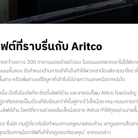
ฟต์ที่ราบรื่นกับ Aritco
าดกว้างขวาง 300 ตารางเมตรด้วยตัวเอง ในตอนแรกพวกเขาไม่ได้พิจารณ
ลางบนชั้นสอง ข้อกำหนดด้านการเข้าถึงจึงทำให้พวกเขาต้องพิจารณาใหม่ ข
้นล่าง หรือเพิ่มทางแก้ปัญหาที่เข้าถึงได้ง่ายกว่านอกเหนือจากบันได
นึ่ง นึกถึงไอเดียที่จะติดตั้งลิฟต์บ้าน และยาคอบก็พบ Aritco โดยบังเอิ
ี่อยู่อาศัยกลายเป็นเรื่องที่ซับซ้อนกว่าที่ทั้งคู่คาดไว้เล็กน้อย คณะกรร
ลิฟต์บ้าน โชคดีที่ความช่วยเหลือเล็กน้อยจาก Aritco ทำให้ทุกอย่างง่ายขึ้
ritco ซึ่งมีความรู้เกี่ยวกับข้อกำหนดทางกฎหมายครบถ้วน เขาดูแลการสื่
น คุณต้องการมืออาชีพที่เข้าใจกฎเกณฑ์ของคุณ” ยาคอบกล่าว