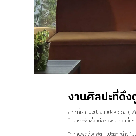
งานศิลปะที่ดึ
ขณะที่เราแบ่งปันขนมปังสวีเดน (“ฟิก
โดยคู่รักซึ่งเชื่อมต่อห้องกับส่วนอื่น
“ทุกคนพูดถึงลิฟต์!” เปตรากล่าว “มั