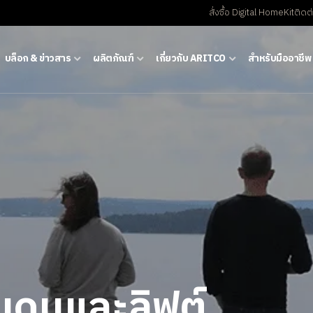
สั่งซื้อ Digital HomeKit
ติดต
บล็อก & ข่าวสาร
ผลิตภัณฑ์
เกี่ยวกับ ARITCO
สําหรับมืออาชีพ
ีเดนและลิฟต์