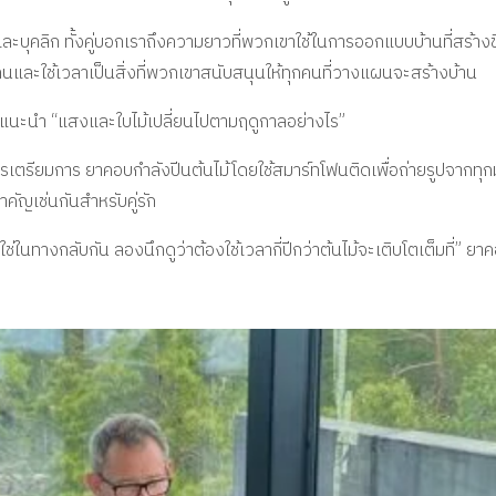
และบุคลิก ทั้งคู่บอกเราถึงความยาวที่พวกเขาใช้ในการออกแบบบ้านที่สร้
ละใช้เวลาเป็นสิ่งที่พวกเขาสนับสนุนให้ทุกคนที่วางแผนจะสร้างบ้าน
อบแนะนำ “แสงและใบไม้เปลี่ยนไปตามฤดูกาลอย่างไร”
เตรียมการ ยาคอบกำลังปีนต้นไม้โดยใช้สมาร์ทโฟนติดเพื่อถ่ายรูปจากทุก
สำคัญเช่นกันสำหรับคู่รัก
ม่ใช่ในทางกลับกัน ลองนึกดูว่าต้องใช้เวลากี่ปีกว่าต้นไม้จะเติบโตเต็มที่” ย