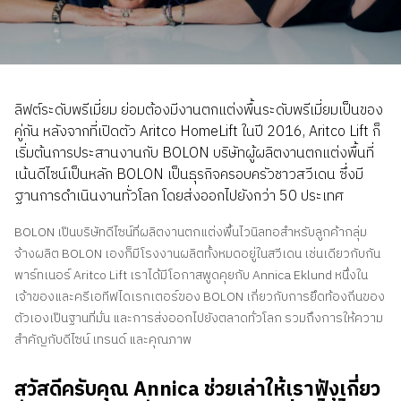
ติดต่อเรา
สอบถามราคาประเมิน
สมัครรับจดหมายข่าว
ลิฟต์ระดับพรีเมี่ยม ย่อมต้องมีงานตกแต่งพื้นระดับพรีเมี่ยมเป็นของ
คําถามที่พบบ่อย
คู่กัน หลังจากที่เปิดตัว Aritco HomeLift ในปี 2016, Aritco Lift ก็
เริ่มต้นการประสานงานกับ BOLON บริษัทผู้ผลิตงานตกแต่งพื้นที่
เน้นดีไซน์เป็นหลัก BOLON เป็นธุรกิจครอบครัวชาวสวีเดน ซึ่งมี
TH
ฐานการดำเนินงานทั่วโลก โดยส่งออกไปยังกว่า 50 ประเทศ
BOLON เป็นบริษัทดีไซน์ที่ผลิตงานตกแต่งพื้นไวนิลทอสำหรับลูกค้ากลุ่ม
จ้างผลิต BOLON เองก็มีโรงงานผลิตทั้งหมดอยู่ในสวีเดน เช่นเดียวกับกัน
พาร์ทเนอร์ Aritco Lift เราได้มีโอกาสพูดคุยกับ Annica Eklund หนึ่งใน
เจ้าของและครีเอทีฟไดเรกเตอร์ของ BOLON เกี่ยวกับการยึดท้องถิ่นของ
ตัวเองเป็นฐานที่มั่น และการส่งออกไปยังตลาดทั่วโลก รวมถึงการให้ความ
สำคัญกับดีไซน์ เทรนด์ และคุณภาพ
สวัสดีครับคุณ Annica ช่วยเล่าให้เราฟังเกี่ยว