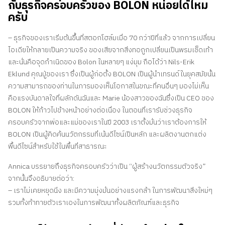
กับธุรกิจครอบครัวของ BOLON หน่อยได้ไหม
ครับ
– ธุรกิจของเราเริ่มต้นขึ้นที่สตอกโฮล์มเมื่อ 70 กว่าปีที่แล้ว จากการเปลี่ยน
ไอเดียให้กลายเป็นความจริง ของเสียจากสิ่งทอถูกเปลี่ยนเป็นพรมเช็ดเท้า
และนั่นคือจุดกำเนิดของ Bolon ในหลายๆ แง่มุม ถือได้ว่า Nils-Erik
Eklund คุณปู่ของเรา ซึ่งเป็นผู้ก่อตั้ง BOLON เป็นผู้นำเทรนด์ในยุคสมัยนั้น
ความสามารถของท่านในการมองเห็นโอกาสในขณะที่คนอื่นๆ มองไม่เห็น
คือแรงบันดาลใจที่ผลักดันฉันและ Marie น้องสาวของฉันซึ่งเป็น CEO ของ
BOLON ให้ก้าวไปข้างหน้าอย่างต่อเนื่อง ในตอนที่เรารับช่วงธุรกิจ
ครอบครัวจากพ่อและแม่ของเราในปี 2003 เราตั้งมั่นว่าเราต้องการให้
BOLON เป็นผู้คิดค้นนวัตกรรมที่เน้นดีไซน์เป็นหลัก และผลิตงานตกแต่ง
พื้นดีไซน์สำหรับใช้ในพื้นที่สาธารณะ
Annica บรรยายถึงธุรกิจครอบครัวว่าเป็น “ผู้สร้างนวัตกรรมตัวจริง”
จากนั้นจึงอธิบายต่อว่า:
– เราไม่เคยหยุดนิ่ง และมีความมุ่งมั่นอย่างแรงกล้า ในการพัฒนาสิ่งใหม่ๆ
รวมทั้งท้าทายตัวเราเองในการพัฒนาทั้งผลิตภัณฑ์และธุรกิจ