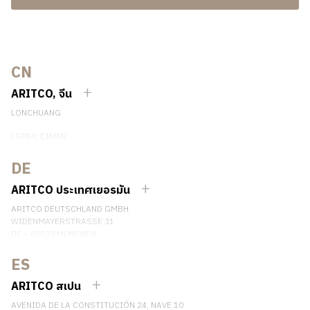
CN
ARITCO, จีน
LONCHUANG
LG059, CIMEN
NO.407 YISHAN RD, XUHUI DIST.
SHANGHAI, CHINA
DE
EMAIL:
INFO.CHINA@ARITCO.COM
ARITCO ประเทศเยอรมัน
เบอร์โทรศัพท์: +86 400 6233 121
ARITCO DEUTSCHLAND GMBH
ติดต่อเรา
WIDENMAYERSTRASSE 31
DE – 80538 MÜNCHEN
GERMANY
ES
เบอร์โทรศัพท์: +49 7123 9597272
ติดต่อเรา
ARITCO สเปน
AVENIDA DE LA CONSTITUCIÓN 24, NAVE 10