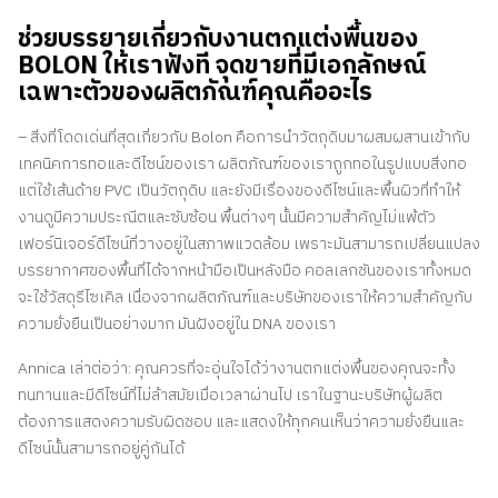
ช่วยบรรยายเกี่ยวกับงานตกแต่งพื้นของ
BOLON ให้เราฟังที จุดขายที่มีเอกลักษณ์
เฉพาะตัวของผลิตภัณฑ์คุณคืออะไร
– สิ่งที่โดดเด่นที่สุดเกี่ยวกับ Bolon คือการนำวัตถุดิบมาผสมผสานเข้ากับ
เทคนิคการทอและดีไซน์ของเรา ผลิตภัณฑ์ของเราถูกทอในรูปแบบสิ่งทอ
แต่ใช้เส้นด้าย PVC เป็นวัตถุดิบ และยังมีเรื่องของดีไซน์และพื้นผิวที่ทำให้
งานดูมีความประณีตและซับซ้อน พื้นต่างๆ นั้นมีความสำคัญไม่แพ้ตัว
เฟอร์นิเจอร์ดีไซน์ที่วางอยู่ในสภาพแวดล้อม เพราะมันสามารถเปลี่ยนแปลง
บรรยากาศของพื้นที่ได้จากหน้ามือเป็นหลังมือ คอลเลกชันของเราทั้งหมด
จะใช้วัสดุรีไซเคิล เนื่องจากผลิตภัณฑ์และบริษัทของเราให้ความสำคัญกับ
ความยั่งยืนเป็นอย่างมาก มันฝังอยู่ใน DNA ของเรา
Annica เล่าต่อว่า: คุณควรที่จะอุ่นใจได้ว่างานตกแต่งพื้นของคุณจะทั้ง
ทนทานและมีดีไซน์ที่ไม่ล้าสมัยเมื่อเวลาผ่านไป เราในฐานะบริษัทผู้ผลิต
ต้องการแสดงความรับผิดชอบ และแสดงให้ทุกคนเห็นว่าความยั่งยืนและ
ดีไซน์นั้นสามารถอยู่คู่กันได้