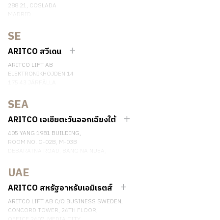
288 21, COSLADA
MADRID
SPAIN
SE
เบอร์โทรศัพท์: (+34) 918 622 552
ติดต่อเรา
ARITCO สวีเดน
ARITCO LIFT AB
ELEKTRONIKHÖJDEN 14
175 43 JÄRFÄLLA
SWEDEN
SEA
เบอร์โทรศัพท์: +46 8 120 401 00
ติดต่อเรา
ARITCO เอเชียตะวันออกเฉียงใต้
405 YANG 1981 BUILDING,
ROOM NO. G-02B, M-03B
DEBARATNA ROAD, BANG NA NUEA,
BANGNA, BANGKOK 10260 THAILAND.
UAE
เบอร์โทรศัพท์: +66 863174017
ติดต่อเรา
ARITCO สหรัฐอาหรับเอมิเรตส์
ARITCO LIFT AB C/O BUSINESS SWEDEN,
CONCORD TOWER, 26TH FLOOR,
OFFICE 2607, MEDIA CITY