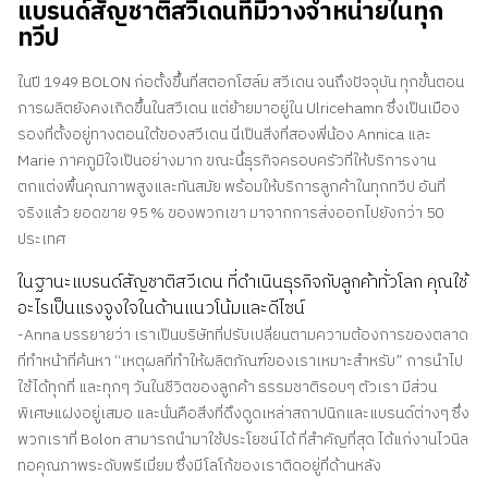
แบรนด์สัญชาติสวีเดนที่มีวางจำหน่ายในทุก
ทวีป
ในปี 1949 BOLON ก่อตั้งขึ้นที่สตอกโฮล์ม สวีเดน จนถึงปัจจุบัน ทุกขั้นตอน
การผลิตยังคงเกิดขึ้นในสวีเดน แต่ย้ายมาอยู่ใน Ulricehamn ซึ่งเป็นเมือง
รองที่ตั้งอยู่ทางตอนใต้ของสวีเดน นี่เป็นสิ่งที่สองพี่น้อง Annica และ
Marie ภาคภูมิใจเป็นอย่างมาก ขณะนี้ธุรกิจครอบครัวที่ให้บริการงาน
ตกแต่งพื้นคุณภาพสูงและทันสมัย พร้อมให้บริการลูกค้าในทุกทวีป อันที่
จริงแล้ว ยอดขาย 95 % ของพวกเขา มาจากการส่งออกไปยังกว่า 50
ประเทศ
ในฐานะแบรนด์สัญชาติสวีเดน ที่ดำเนินธุรกิจกับลูกค้าทั่วโลก คุณใช้
อะไรเป็นแรงจูงใจในด้านแนวโน้มและดีไซน์
-Anna บรรยายว่า เราเป็นบริษัทที่ปรับเปลี่ยนตามความต้องการของตลาด
ที่ทำหน้าที่ค้นหา “เหตุผลที่ทำให้ผลิตภัณฑ์ของเราเหมาะสำหรับ” การนำไป
ใช้ได้ทุกที่ และทุกๆ วันในชีวิตของลูกค้า ธรรมชาติรอบๆ ตัวเรา มีส่วน
พิเศษแฝงอยู่เสมอ และนั่นคือสิ่งที่ดึงดูดเหล่าสถาปนิกและแบรนด์ต่างๆ ซึ่ง
พวกเราที่ Bolon สามารถนำมาใช้ประโยชน์ได้ ที่สำคัญที่สุด ได้แก่งานไวนิล
ทอคุณภาพระดับพรีเมี่ยม ซึ่งมีโลโก้ของเราติดอยู่ที่ด้านหลัง