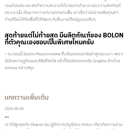
เอนด์เช่นกัน และยังทำความสะอาดได้ง่ายมากด้วย เรามองว่าผลิตภัณฑ์
ของเรานั้น เป็นมากกว่าแค่งานตกแต่งพื้น เราเชื่อว่ามันช่วยเพิ่มคุณค่า
ด้านดีไซน์ให้กับพื้นที่ได้ดีพอๆ กับชิ้นงานดีไซน์รูปแบบอื่นๆ
สุดท้ายแต่ไม่ท้ายสุด มีผลิตภัณฑ์ของ BOLON
ที่ตัวคุณเองชอบเป็นพิเศษไหมครับ
– ณ ตอนนี้ ฉันชอบ Missoni Home ซึ่งเป็นคอลเลกชันล่าสุดของเรา เพราะ
ฉันโหยหาฤดูร้อนและสีสันที่สดใส แล้วก็ยังมีคอลเลกชัน Graphic อีกด้วย
Annica กล่าวสรุป
บทความเพิ่มเติม
2026-06-04
...
เราได้พูดคุยกับ Sharon Qu ผู้จัดการบัญชีของ Aritco เกี่ยวกับความร่วม