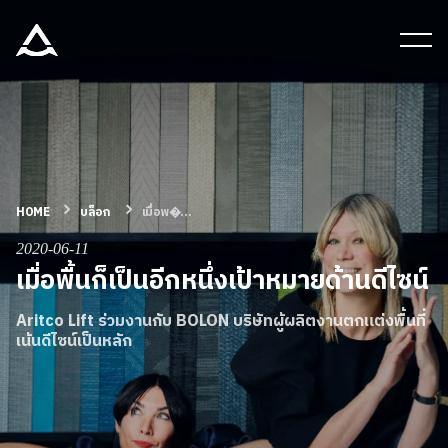
เครื่องมือและเอกสาร
บล็อก & ข่าวสาร
ผลิตภัณฑ์
HOME
บล็อก
เมื่อพ�...
2020-06-11
เกี่ยวกับ ARITCO
เมื่อพื้นก็เป็นอีกหนึ่งเป้าหมายด้านดีไซน์
Aritco Lift ร่วมงานกับ BOLON บริษัทผู้ผลิตงานตกแต่งพื้นที่
สําหรับมืออาชีพ
เน้นดีไซน์เป็นหลัก
สั่งซื้อ Digital HomeKit