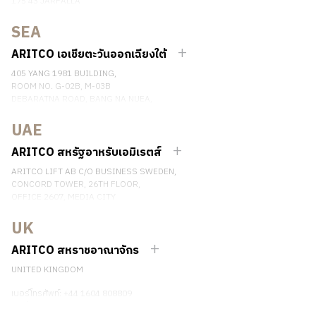
175 43 JÄRFÄLLA
SWEDEN
SEA
เบอร์โทรศัพท์: +46 8 120 401 00
ติดต่อเรา
ARITCO เอเชียตะวันออกเฉียงใต้
405 YANG 1981 BUILDING,
ROOM NO. G-02B, M-03B
DEBARATNA ROAD, BANG NA NUEA,
BANGNA, BANGKOK 10260 THAILAND.
UAE
เบอร์โทรศัพท์: +66 863174017
ติดต่อเรา
ARITCO สหรัฐอาหรับเอมิเรตส์
ARITCO LIFT AB C/O BUSINESS SWEDEN,
CONCORD TOWER, 26TH FLOOR,
OFFICE 2607, MEDIA CITY
DUBAI, UAE
UK
ติดต่อเรา
ARITCO สหราชอาณาจักร
UNITED KINGDOM
เบอร์โทรศัพท์: +44 1604 808809
ติดต่อเรา