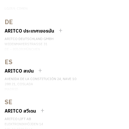
LG059, CIMEN
NO.407 YISHAN RD, XUHUI DIST.
SHANGHAI, CHINA
DE
EMAIL:
INFO.CHINA@ARITCO.COM
ARITCO ประเทศเยอรมัน
เบอร์โทรศัพท์: +86 400 6233 121
ARITCO DEUTSCHLAND GMBH
ติดต่อเรา
WIDENMAYERSTRASSE 31
DE – 80538 MÜNCHEN
GERMANY
ES
เบอร์โทรศัพท์: +49 7123 9597272
ติดต่อเรา
ARITCO สเปน
AVENIDA DE LA CONSTITUCIÓN 24, NAVE 10
288 21, COSLADA
MADRID
SPAIN
SE
เบอร์โทรศัพท์: (+34) 918 622 552
ติดต่อเรา
ARITCO สวีเดน
ARITCO LIFT AB
ELEKTRONIKHÖJDEN 14