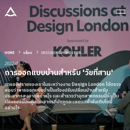
เครื่องมือและเอกสาร
บล็อก & ข่าวสาร
HOME
บล็อก
DESIGNING HOMES FOR...
ผลิตภัณฑ์
2022-09-27
การออกแบบบ้านสำหรับ 'วัยที่สาม'
เกี่ยวกับ ARITCO
การอภิปรายของเราในระหว่างงาน Design London ได้ตรวจ
สอบว่าการออกแบบจำเป็นต้องปรับเปลี่ยนบ้านสำหรับ
ประชากรสูงอายุอย่างไร และสำรวจว่าอุตสาหกรรมนี้จำเป็น
สําหรับมืออาชีพ
ต้องรองรับกลุ่มประชากรที่มักถูกละเลยแต่กำลังเติบโตนี้
อย่างไร
สั่งซื้อ Digital HomeKit