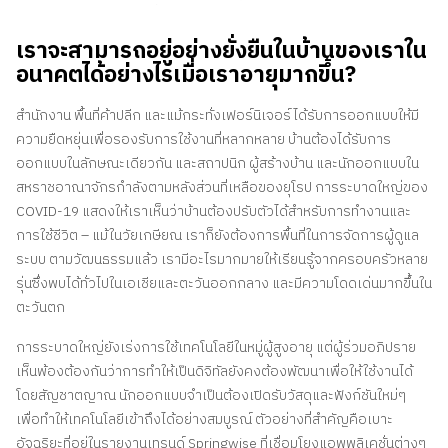
เราจะสามารถอยู่อย่างยั่งยืนในบ้านของเราใน
อนาคตได้อย่างไรเมื่อเราอายุมากขึ้น?
สำนักงาน พื้นที่ค้าปลีก และแม้กระทั่งเฟอร์นิเจอร์ได้รับการออกแบบให้มี
ความยืดหยุ่นเพื่อรองรับการใช้งานที่หลากหลาย บ้านต้องได้รับการ
ออกแบบในลักษณะเดียวกัน และสถาปนิก ผู้สร้างบ้าน และนักออกแบบใน
สหราชอาณาจักรกำลังตามหลังส่วนที่เหลือของยุโรป การระบาดใหญ่ของ
COVID-19 แสดงให้เราเห็นว่าบ้านต้องปรับตัวได้สำหรับการทำงานและ
การใช้ชีวิต – แม้ในวัยเกษียณ เราก็ยังต้องการพื้นที่ในการจัดการผู้ดูแล
ระบบ ตามวัฒนธรรมแล้ว เรามีอะไรมากมายให้เรียนรู้จากครอบครัวหลาย
รุ่นซึ่งพบได้ทั่วไปในเอเชียและตะวันออกกลาง และมีความโดดเด่นมากขึ้นใน
ตะวันตก
การระบาดใหญ่ยังเร่งการใช้เทคโนโลยีในหมู่ผู้สูงอายุ แต่ผู้ร่วมอภิปราย
เห็นพ้องต้องกันว่าการทำให้เป็นดิจิทัลยังคงต้องพัฒนาเพื่อให้ใช้งานได้
โดยสัญชาตญาณ นักออกแบบจำเป็นต้องเปิดรับวัสดุและฟังก์ชันใหม่ๆ
เพื่อทำให้เทคโนโลยีเข้าถึงได้อย่างสมบูรณ์ ตัวอย่างที่สำคัญคือเบาะ
อัจฉริยะที่อยู่ในรายงานเทรนด์ Springwise ที่เชื่อมโยงแอพพลิเคชั่นต่างๆ