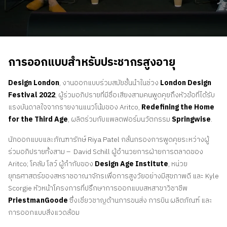
ติดต่อเรา
สอบถามราคาประเมิน
สมัครรับจดหมายข่าว
การออกแบบสำหรับประชากรสูงอายุ
คําถามที่พบบ่อย
Design London
, งานออกแบบร่วมสมัยชั้นนำในช่วง
London Design
Festival 2022
, ผู้ร่วมอภิปรายที่มีชื่อเสียงสามคนพูดคุยถึงหัวข้อที่ได้รับ
แรงบันดาลใจจากรายงานแนวโน้มของ Aritco,
Redefining the Home
for the Third Age
, ผลิตร่วมกับแพลตฟอร์มนวัตกรรม
Springwise
.
นักออกแบบและภัณฑารักษ์ Riya Patel กลั่นกรองการพูดคุยระหว่างผู้
ร่วมอภิปรายทั้งสาม – David Schill ผู้อำนวยการฝ่ายการตลาดของ
Aritco; โคลัม โลว์ ผู้กำกับของ
Design Age Institute
, หน่วย
ยุทธศาสตร์ของสหราชอาณาจักรเพื่อการสูงวัยอย่างมีสุขภาพดี และ Kyle
Scorgie หัวหน้าโครงการที่ปรึกษาการออกแบบสหสาขาวิชาชีพ
PriestmanGoode
ซึ่งเชี่ยวชาญด้านการขนส่ง การบิน ผลิตภัณฑ์ และ
การออกแบบสิ่งแวดล้อม