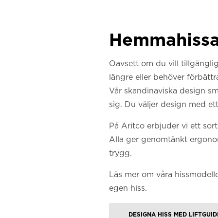
Hemmahissar 
Oavsett om du vill tillgängli
längre eller behöver förbättr
Vår skandinaviska design smäl
sig. Du väljer design med ett
På Aritco erbjuder vi ett so
Alla ger genomtänkt ergono
trygg.
Läs mer om våra hissmodell
egen hiss.
DESIGNA HISS MED LIFTGUID