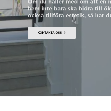
Om du håller med om att en m
Beställ ett Digitalt HomeKit
hem inte bara ska bidra till ö
också tillföra estetik, så har 
Be om ett offertförslag
Kontakta oss
KONTAKTA OSS
Anmälan till nyhetsbrev
FAQ