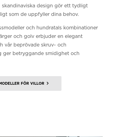
, skandinaviska design gör ett tydligt
digt som de uppfyller dina behov.
issmodeller och hundratals kombinationer
färger och golv erbjuder en elegant
ch vår beprövade skruv- och
g ger betryggande smidighet och
MODELLER FÖR VILLOR