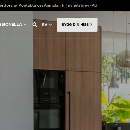
ertförslag
Kontakta oss
Anmälan till nyhetsbrev
FAQ
SSIONELLA
SV
BYGG DIN HISS