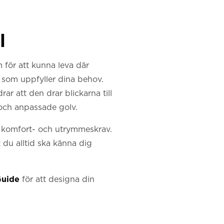
l
m för att kunna leva där
r som uppfyller dina behov.
ar att den drar blickarna till
och anpassade golv.
-, komfort- och utrymmeskrav.
t du alltid ska känna dig
Guide
för att designa din