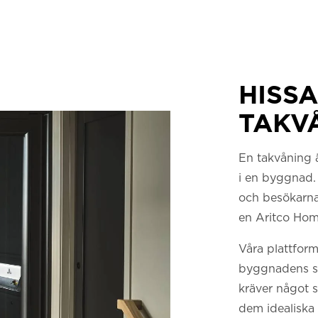
HISS
TAKV
En takvåning ä
i en byggnad. 
och besökarna 
en Aritco Home
Våra plattfor
byggnadens st
kräver något s
dem idealiska