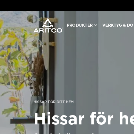
PRODUKTER
VERKTYG & D
PRODUKTER
VERKTYG & DOKUMENT
BLOGG & NYHETER
OM ARITCO
HISSAR FÖR DITT HEM
Hissar för 
FÖR PROFESSIONELLA