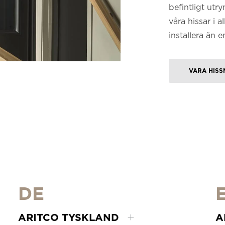
befintligt utr
våra hissar i 
installera än e
VÅRA HISS
DE
ARITCO TYSKLAND
A