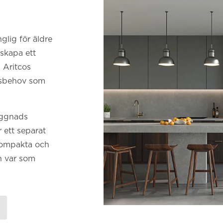
glig för äldre
 skapa ett
 Aritcos
etsbehov som
yggnads
 ett separat
 kompakta och
n var som