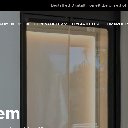
Beställ ett Digitalt HomeKit
Be om ett off
OKUMENT
BLOGG & NYHETER
OM ARITCO
FÖR PROFE
hem