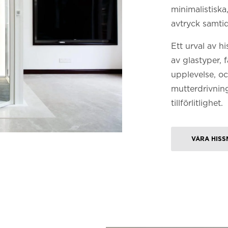
minimalistiska
avtryck samti
Ett urval av h
av glastyper, 
upplevelse, o
mutterdrivnin
tillförlitlighet.
VÅRA HISS