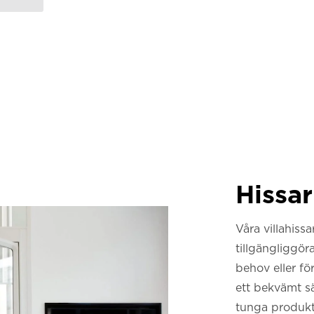
Hissar
Våra villahissa
tillgängliggör
behov eller fö
ett bekvämt sät
tunga produkt