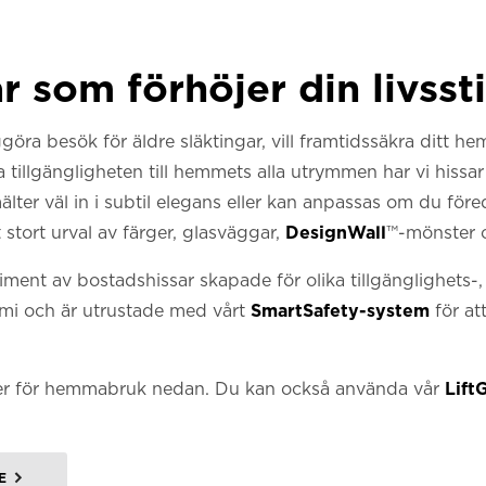
som förhöjer din livssti
ggöra besök för äldre släktingar, vill framtidssäkra ditt he
a tillgängligheten till hemmets alla utrymmen har vi hissa
ter väl in i subtil elegans eller kan anpassas om du föredr
 stort urval av färger, glasväggar,
DesignWall
™-mönster 
rtiment av bostadshissar skapade för olika tillgänglighets
mi och är utrustade med vårt
SmartSafety-system
för at
er för hemmabruk nedan. Du kan också använda vår
Lift
E