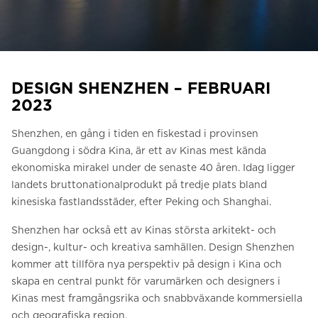
Be om ett offertförslag
Kontakta oss
Anmälan till nyhetsbrev
DESIGN SHENZHEN – FEBRUARI
FAQ
2023
Shenzhen, en gång i tiden en fiskestad i provinsen
SV
Guangdong i södra Kina, är ett av Kinas mest kända
ekonomiska mirakel under de senaste 40 åren. Idag ligger
landets bruttonationalprodukt på tredje plats bland
kinesiska fastlandsstäder, efter Peking och Shanghai.
Shenzhen har också ett av Kinas största arkitekt- och
design-, kultur- och kreativa samhällen. Design Shenzhen
kommer att tillföra nya perspektiv på design i Kina och
skapa en central punkt för varumärken och designers i
Kinas mest framgångsrika och snabbväxande kommersiella
och geografiska region.