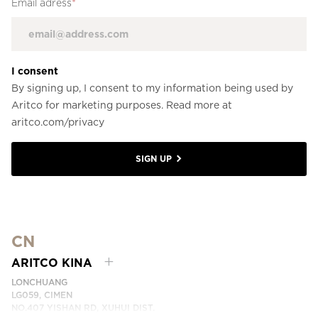
Email adress
*
I consent
By signing up, I consent to my information being used by
Aritco for marketing purposes. Read more at
aritco.com/privacy
SIGN UP
CN
ARITCO KINA
LONCHUANG
LG059, CIMEN
NO.407 YISHAN RD, XUHUI DIST.