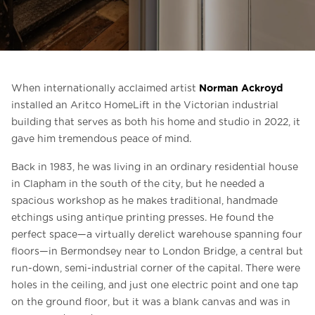
Liên hệ với chúng tôi
Liên hệ với chúng tôi
Đăng ký bản tin
Norman Ackroyd
When internationally acclaimed artist
FAQ
installed an Aritco HomeLift in the Victorian industrial
Liên hệ với chúng tôi
building that serves as both his home and studio in 2022, it
gave him tremendous peace of mind.
Back in 1983, he was living in an ordinary residential house
VI
in Clapham in the south of the city, but he needed a
spacious workshop as he makes traditional, handmade
etchings using antique printing presses. He found the
perfect space—a virtually derelict warehouse spanning four
floors—in Bermondsey near to London Bridge, a central but
run-down, semi-industrial corner of the capital. There were
holes in the ceiling, and just one electric point and one tap
on the ground floor, but it was a blank canvas and was in