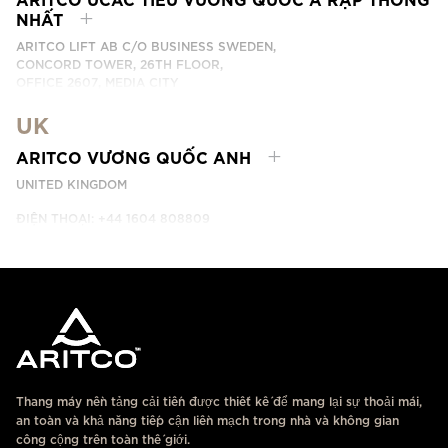
NHẤT
ARITCO LIFT AB C/O BUSINESS SWEDEN,
CONCORD TOWER, 26TH FLOOR,
OFFICE 2607, MEDIA CITY
DUBAI, UAE
UK
LIÊN HỆ
ARITCO VƯƠNG QUỐC ANH
UNITED KINGDOM
ĐIỆN THOẠI: +44 1604 808809
LIÊN HỆ
Thang máy nền tảng cải tiến được thiết kế để mang lại sự thoải mái,
an toàn và khả năng tiếp cận liền mạch trong nhà và không gian
công cộng trên toàn thế giới.