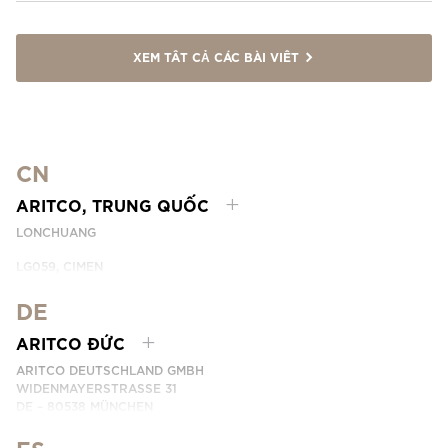
XEM TẤT CẢ CÁC BÀI VIẾT
CN
ARITCO, TRUNG QUỐC
LONCHUANG
LG059, CIMEN
NO.407 YISHAN RD, XUHUI DIST.
SHANGHAI, CHINA
DE
EMAIL:
INFO.CHINA@ARITCO.COM
ARITCO ĐỨC
ĐIỆN THOẠI: +86 400 6233 121
ARITCO DEUTSCHLAND GMBH
LIÊN HỆ
WIDENMAYERSTRASSE 31
DE – 80538 MÜNCHEN
GERMANY