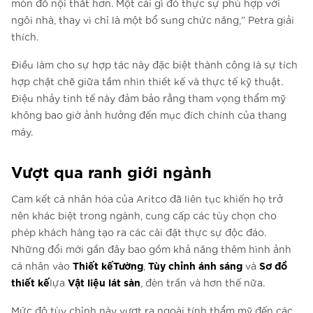
món đồ nội thất hơn. Một cái gì đó thực sự phù hợp với
ngôi nhà, thay vì chỉ là một bổ sung chức năng,” Petra giải
thích.
Điều làm cho sự hợp tác này đặc biệt thành công là sự tích
hợp chặt chẽ giữa tầm nhìn thiết kế và thực tế kỹ thuật.
Điệu nhảy tinh tế này đảm bảo rằng tham vọng thẩm mỹ
không bao giờ ảnh hưởng đến mục đích chính của thang
máy.
Vượt qua ranh giới ngành
Cam kết cá nhân hóa của Aritco đã liên tục khiến họ trở
nên khác biệt trong ngành, cung cấp các tùy chọn cho
phép khách hàng tạo ra các cài đặt thực sự độc đáo.
Những đổi mới gần đây bao gồm khả năng thêm hình ảnh
Thiết kếTường
Tùy chỉnh ánh sáng
Sơ đồ
cá nhân vào
,
và
thiết kế
Vật liệu lát sàn
lựa
, đèn trần và hơn thế nữa.
Mức độ tùy chỉnh này vượt ra ngoài tính thẩm mỹ đến các