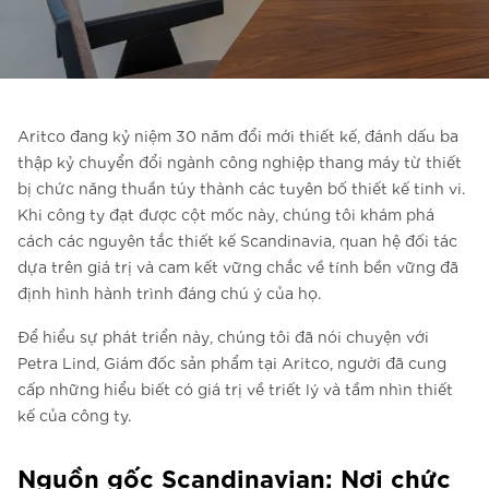
Liên hệ với chúng tôi
Liên hệ với chúng tôi
Đăng ký bản tin
Aritco đang kỷ niệm 30 năm đổi mới thiết kế, đánh dấu ba
FAQ
thập kỷ chuyển đổi ngành công nghiệp thang máy từ thiết
Liên hệ với chúng tôi
bị chức năng thuần túy thành các tuyên bố thiết kế tinh vi.
Khi công ty đạt được cột mốc này, chúng tôi khám phá
cách các nguyên tắc thiết kế Scandinavia, quan hệ đối tác
dựa trên giá trị và cam kết vững chắc về tính bền vững đã
VI
định hình hành trình đáng chú ý của họ.
Để hiểu sự phát triển này, chúng tôi đã nói chuyện với
Petra Lind, Giám đốc sản phẩm tại Aritco, người đã cung
cấp những hiểu biết có giá trị về triết lý và tầm nhìn thiết
kế của công ty.
Nguồn gốc Scandinavian: Nơi chức