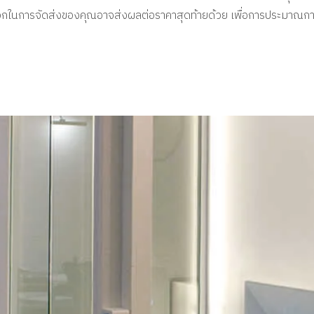
วกในการจัดส่งของคุณอาจส่งผลต่อราคาสุดท้ายด้วย เพื่อการประมาณการท