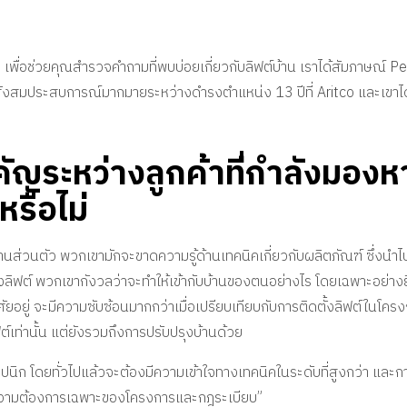
ญ เพื่อช่วยคุณสำรวจคำถามที่พบบ่อยเกี่ยวกับลิฟต์บ้าน เราได้สัมภาษณ์ P
ั่งสมประสบการณ์มากมายระหว่างดำรงตำแหน่ง 13 ปีที่ Aritco และเขาได้แ
ำคัญระหว่างลูกค้าที่กำลังมองห
รือไม่
งบ้านส่วนตัว พวกเขามักจะขาดความรู้ด้านเทคนิคเกี่ยวกับผลิตภัณฑ์ ซึ่งน
งลิฟต์ พวกเขากังวลว่าจะทำให้เข้ากับบ้านของตนอย่างไร โดยเฉพาะอย่าง
ศัยอยู่ จะมีความซับซ้อนมากกว่าเมื่อเปรียบเทียบกับการติดตั้งลิฟต์ในโค
ลิฟต์เท่านั้น แต่ยังรวมถึงการปรับปรุงบ้านด้วย
ปนิก โดยทั่วไปแล้วจะต้องมีความเข้าใจทางเทคนิคในระดับที่สูงกว่า และก
ความต้องการเฉพาะของโครงการและกฎระเบียบ”