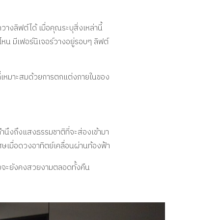
างลิฟต์ได้ เมื่อคุณระบุสิ่งเหล่านี้
หน มีเฟอร์นิเจอร์วางอยู่รอบๆ ลิฟต์
าศที่เหมาะสมด้วยการตกแต่งภายในของ
้คำนึงถึงแสงธรรมชาติที่จะส่องเข้ามา
เมื่อดวงอาทิตย์เคลื่อนผ่านท้องฟ้า
แสงจะยังคงสวยงามตลอดทั้งคืน