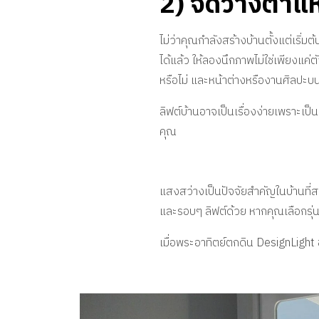
2) จัดวางตำแห
ไม่ว่าคุณกำลังสร้างบ้านตั้งแต่เริ่มต้
ได้แล้ว ให้ลองนึกภาพไม่ใช่เพียงแค
หรือไม่ และหน้าต่างหรืองานศิลปะบ
ลิฟต์บ้านอาจเป็นเรื่องง่ายเพราะเ
คุณ
แสงสว่างเป็นปัจจัยสำคัญในบ้านที่สว
และรอบๆ ลิฟต์ด้วย หากคุณเลือกรุ่น
เมื่อพระอาทิตย์ตกดิน DesignLigh