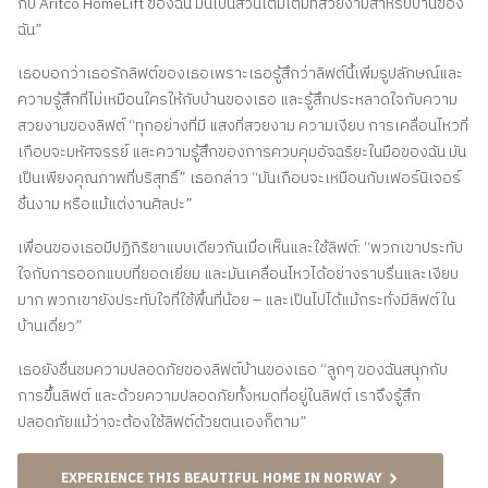
กับ Aritco HomeLift ของฉัน มันเป็นส่วนเติมเต็มที่สวยงามสำหรับบ้านของ
ฉัน”
เธอบอกว่าเธอรักลิฟต์ของเธอเพราะเธอรู้สึกว่าลิฟต์นี้เพิ่มรูปลักษณ์และ
ความรู้สึกที่ไม่เหมือนใครให้กับบ้านของเธอ และรู้สึกประหลาดใจกับความ
สวยงามของลิฟต์ “ทุกอย่างที่มี แสงที่สวยงาม ความเงียบ การเคลื่อนไหวที่
เกือบจะมหัศจรรย์ และความรู้สึกของการควบคุมอัจฉริยะในมือของฉัน มัน
เป็นเพียงคุณภาพที่บริสุทธิ์” เธอกล่าว “มันเกือบจะเหมือนกับเฟอร์นิเจอร์
ชิ้นงาม หรือแม้แต่งานศิลปะ”
เพื่อนของเธอมีปฏิกิริยาแบบเดียวกันเมื่อเห็นและใช้ลิฟต์: “พวกเขาประทับ
ใจกับการออกแบบที่ยอดเยี่ยม และมันเคลื่อนไหวได้อย่างราบรื่นและเงียบ
มาก พวกเขายังประทับใจที่ใช้พื้นที่น้อย – และเป็นไปได้แม้กระทั่งมีลิฟต์ใน
บ้านเดี่ยว”
เธอยังชื่นชมความปลอดภัยของลิฟต์บ้านของเธอ “ลูกๆ ของฉันสนุกกับ
การขึ้นลิฟต์ และด้วยความปลอดภัยทั้งหมดที่อยู่ในลิฟต์ เราจึงรู้สึก
ปลอดภัยแม้ว่าจะต้องใช้ลิฟต์ด้วยตนเองก็ตาม”
EXPERIENCE THIS BEAUTIFUL HOME IN NORWAY