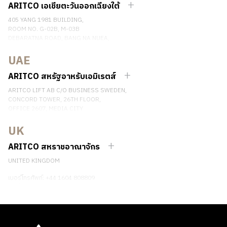
ติดต่อเรา
ARITCO เอเชียตะวันออกเฉียงใต้
405 YANG 1981 BUILDING,
ROOM NO. G-02B, M-03B
DEBARATNA ROAD, BANG NA NUEA,
BANGNA, BANGKOK 10260 THAILAND.
UAE
เบอร์โทรศัพท์: +66 863174017
ติดต่อเรา
ARITCO สหรัฐอาหรับเอมิเรตส์
ARITCO LIFT AB C/O BUSINESS SWEDEN,
CONCORD TOWER, 26TH FLOOR,
OFFICE 2607, MEDIA CITY
DUBAI, UAE
UK
ติดต่อเรา
ARITCO สหราชอาณาจักร
UNITED KINGDOM
เบอร์โทรศัพท์: +44 1604 808809
ติดต่อเรา