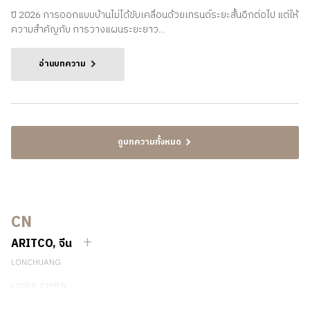
ปี 2026 การออกแบบบ้านไม่ได้ขับเคลื่อนด้วยเทรนด์ระยะสั้นอีกต่อไป แต่ให้
ความสำคัญกับ การวางแผนระยะยาว...
อ่านบทความ
ดูบทความทั้งหมด
CN
ARITCO, จีน
LONCHUANG
LG059, CIMEN
NO.407 YISHAN RD, XUHUI DIST.