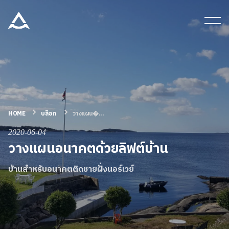
เครื่องมือและเอกสาร
บล็อก & ข่าวสาร
ผลิตภัณฑ์
HOME
บล็อก
วางแผน�...
2020-06-04
เกี่ยวกับ ARITCO
วางแผนอนาคตด้วยลิฟต์บ้าน
บ้านสำหรับอนาคตติดชายฝั่งนอร์เวย์
สําหรับมืออาชีพ
สั่งซื้อ Digital HomeKit