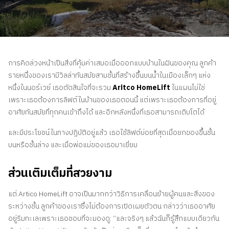
ติดต่อเรา
สอบถามราคาประเมิน
สมัครรับจดหมายข่าว
การคิดล่วงหน้าเป็นสิ่งที่คุ้มค่าเสมอเมื่อออกแบบบ้านในฝันของคุณ ลูกค้า
คําถามที่พบบ่อย
รายหนึ่งของเรามีวิลล่าทันสมัยสามชั้นที่สร้างขึ้นบนน้ำในเมืองเล็กๆ แห่ง
หนึ่งในนอร์เวย์ เธอตัดสินใจที่จะรวม
Aritco HomeLift
ในแผนไม่ใช่
เพราะเธอต้องการลิฟต์ในบ้านของเธอตอนนี้ แต่เพราะเธอต้องการที่อยู่
TH
อาศัยทันสมัยที่ทุกคนเข้าถึงได้ และอีกหลังหนึ่งที่เธอสามารถเติบโตได้
และมีประโยชน์ในทางปฏิบัติอยู่แล้ว เธอใช้ลิฟต์บ่อยที่สุดเมื่อยกของขึ้นชั้น
บนหรือชั้นล่าง และเมื่อพ่อแม่ของเธอมาเยี่ยม
ส่วนเติมเต็มที่สวยงาม
แต่ Artico HomeLift อาจเป็นมากกว่าวิธีการเคลื่อนย้ายผู้คนและสิ่งของ
ระหว่างชั้น ลูกค้าของเราซึ่งไม่ต้องการเปิดเผยตัวตน กล่าวว่าเธออาศัย
อยู่ริมทะเลเพราะเธอชอบที่จะมองดู: “และจริงๆ แล้วฉันก็รู้สึกแบบเดียวกัน