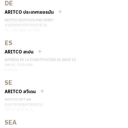
SHANGHAI, CHINA
DE
EMAIL:
INFO.CHINA@ARITCO.COM
ARITCO ประเทศเยอรมัน
เบอร์โทรศัพท์: +86 400 6233 121
ARITCO DEUTSCHLAND GMBH
ติดต่อเรา
WIDENMAYERSTRASSE 31
DE – 80538 MÜNCHEN
GERMANY
ES
เบอร์โทรศัพท์: +49 7123 9597272
ติดต่อเรา
ARITCO สเปน
AVENIDA DE LA CONSTITUCIÓN 24, NAVE 10
288 21, COSLADA
MADRID
SPAIN
SE
เบอร์โทรศัพท์: (+34) 918 622 552
ติดต่อเรา
ARITCO สวีเดน
ARITCO LIFT AB
ELEKTRONIKHÖJDEN 14
175 43 JÄRFÄLLA
SWEDEN
SEA
เบอร์โทรศัพท์: +46 8 120 401 00