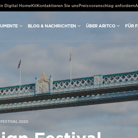
ein Digital HomeKit
Kontaktieren Sie uns
Preisvoranschlag anfordern
A
KUMENTE
BLOG & NACHRICHTEN
ÜBER ARITCO
FÜR 
FESTIVAL 2020