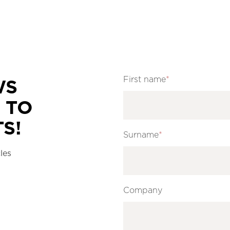
First name
*
WS
 TO
S!
Surname
*
les
Company