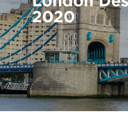
London Desi
Bestellen Sie ein Digital HomeKit
2020
Kontaktieren Sie uns
Preisvoranschlag anfordern
Anmeldung zum Newsletter
FAQ
Kontaktieren Sie uns