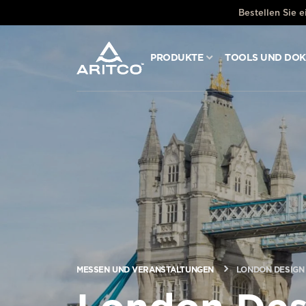
Bestellen Sie 
PRODUKTE
TOOLS UND DO
PRODUKTE
TOOLS UND DOKUMENTE
BLOG & NACHRICHTEN
ÜBER ARITCO
FÜR FACHLEUTE
MESSEN UND VERANSTALTUNGEN
LONDON DESIGN 