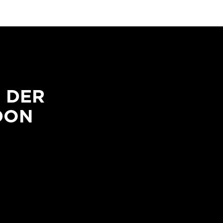
N DER
DON