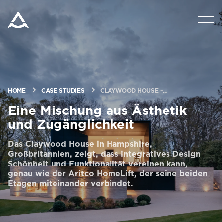
PRODUKTE
TOOLS UND DOKUMENTE
HOME
CASE STUDIES
CLAYWOOD HOUSE –...
BLOG & NACHRICHTEN
Eine Mischung aus Ästhetik
und Zugänglichkeit
ÜBER ARITCO
Das Claywood House in Hampshire,
Großbritannien, zeigt, dass integratives Design
Schönheit und Funktionalität vereinen kann,
FÜR FACHLEUTE
genau wie der Aritco HomeLift, der seine beiden
Etagen miteinander verbindet.
Bestellen Sie ein Digital HomeKit