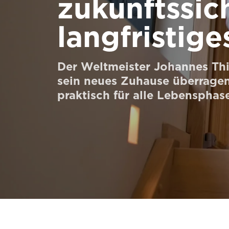
zukunftssich
Bestellen Sie ein Digital HomeKit
langfristig
Kontaktieren Sie uns
Preisvoranschlag anfordern
Der Weltmeister Johannes Thi
Anmeldung zum Newsletter
sein neues Zuhause überrage
praktisch für alle Lebensphase
FAQ
Kontaktieren Sie uns