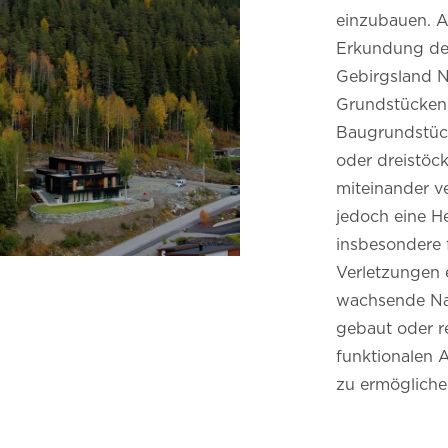
einzubauen.
A
Erkundung der 
Gebirgsland N
Grundstücken 
Baugrundstück
oder dreistöc
miteinander v
jedoch eine He
insbesondere 
Verletzungen e
wachsende Na
gebaut oder r
funktionalen 
zu ermögliche