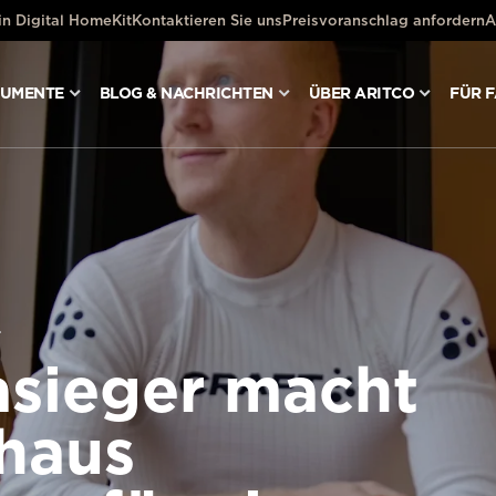
ein Digital HomeKit
Kontaktieren Sie uns
Preisvoranschlag anfordern
A
KUMENTE
BLOG & NACHRICHTEN
ÜBER ARITCO
FÜR 
.
asieger macht
haus