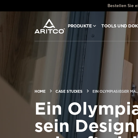
Bestellen Sie 
PRODUKTE
TOOLS UND DO
PRODUKTE
TOOLS UND DOKUMENTE
BLOG & NACHRICHTEN
HOME
CASE STUDIES
EIN OLYMPIASIEGER MA..
ÜBER ARITCO
Ein Olympi
sein Design
FÜR FACHLEUTE