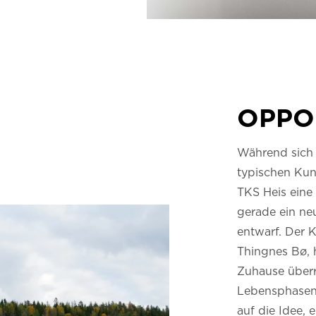
OPPO
Während sich 
typischen Kun
TKS Heis eine 
gerade ein ne
entwarf.
Der K
Thingnes Bø, h
Zuhause überr
Lebensphasen s
auf die Idee, 