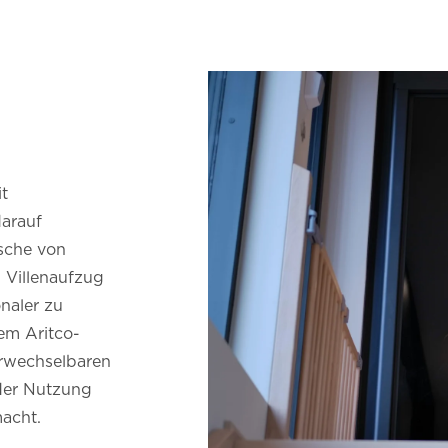
t
arauf
sche von
 Villenaufzug
onaler zu
em Aritco-
erwechselbaren
 der Nutzung
macht.