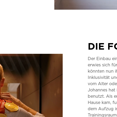
DIE 
Der Einbau ei
erwies sich fü
könnten nun i
Inklusivität u
vom Alter oder
Johannes hat 
benutzt.
Als e
Hause kam, fuh
dem Aufzug in
Trainingsraum