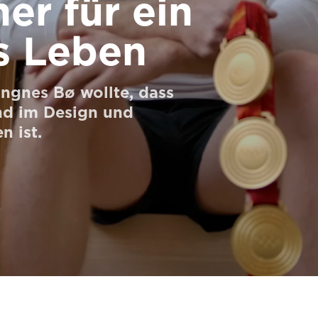
er für ein
es Leben
ngnes Bø wollte, dass
nd im Design und
n ist.