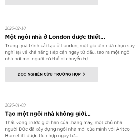
2026-02-10
Một ngôi nhà ở London được thiết...
Trong quá trình cải tạo ở London, một gia đình đã chọn suy
nghĩ lại về khả năng tiếp cận ngay từ đầu, tạo ra một ngôi
nhà nơi mọi người có thể di chuyển tự...
ĐỌC NGHIÊN CỨU TRƯỜNG HỢP
2026-01-09
Tạo một ngôi nhà không giới...
Thất vọng trước giới hạn của thang máy, một chủ nhà
người Đức đã xây dựng ngôi nhà mới của mình với Aritco
HomeLift được tích hợp ngay từ...