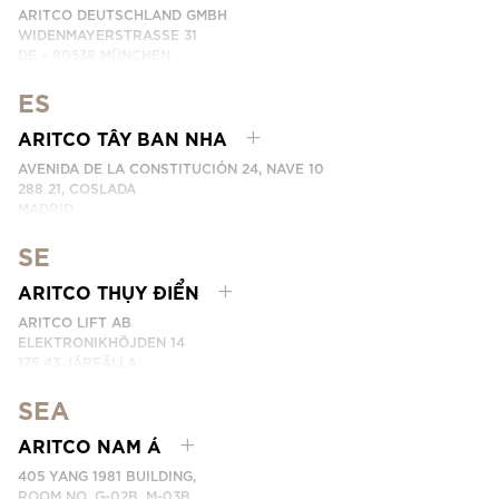
ARITCO DEUTSCHLAND GMBH
LIÊN HỆ
WIDENMAYERSTRASSE 31
DE – 80538 MÜNCHEN
GERMANY
ES
ĐIỆN THOẠI: +49 7123 9597272
LIÊN HỆ
ARITCO TÂY BAN NHA
AVENIDA DE LA CONSTITUCIÓN 24, NAVE 10
288 21, COSLADA
MADRID
SPAIN
SE
ĐIỆN THOẠI: (+34) 918 622 552
LIÊN HỆ
ARITCO THỤY ĐIỂN
ARITCO LIFT AB
ELEKTRONIKHÖJDEN 14
175 43 JÄRFÄLLA
SWEDEN
SEA
ĐIỆN THOẠI: +46 8 120 401 00
LIÊN HỆ
ARITCO NAM Á
405 YANG 1981 BUILDING,
ROOM NO. G-02B, M-03B