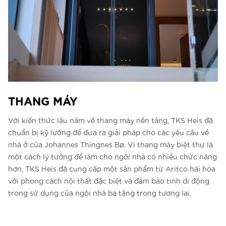
THANG MÁY
Với kiến ​​thức lâu năm về thang máy nền tảng, TKS Heis đã
chuẩn bị kỹ lưỡng để đưa ra giải pháp cho các yêu cầu về
nhà ở của Johannes Thingnes Bø.
Vì thang máy biệt thự là
một cách lý tưởng để làm cho ngôi nhà có nhiều chức năng
hơn, TKS Heis đã cung cấp một sản phẩm từ Aritco hài hòa
với phong cách nội thất đặc biệt và đảm bảo tính di động
trong sử dụng của ngôi nhà ba tầng trong tương lai.