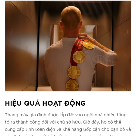
HIỆU QUẢ HOẠT ĐỘNG
Thang máy gia đình được lắp đặt vào ngôi nhà nhiều tầng
tỏ ra thành công đối với chủ sở hữu.
Giờ đây, họ có thể
cung cấp tính toàn diện và khả năng tiếp cận cho bạn bè và