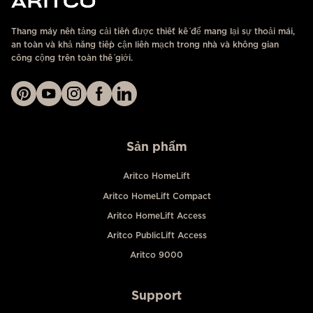
Thang máy nền tảng cải tiến được thiết kế để mang lại sự thoải mái,
an toàn và khả năng tiếp cận liền mạch trong nhà và không gian
công cộng trên toàn thế giới.
Sản phẩm
Aritco HomeLift
Aritco HomeLift Compact
Aritco HomeLift Access
Aritco PublicLift Access
Aritco 9000
Support