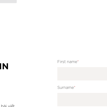
IN
First name
*
Surname
*
bài viết