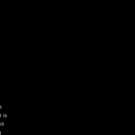
t
t là
ới
g