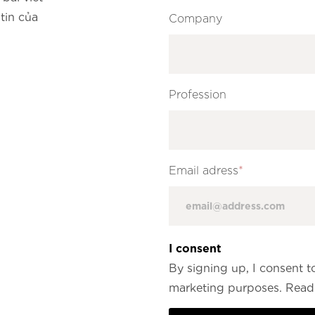
tin của
Company
Profession
Email adress
*
I consent
By signing up, I consent t
marketing purposes. Read 