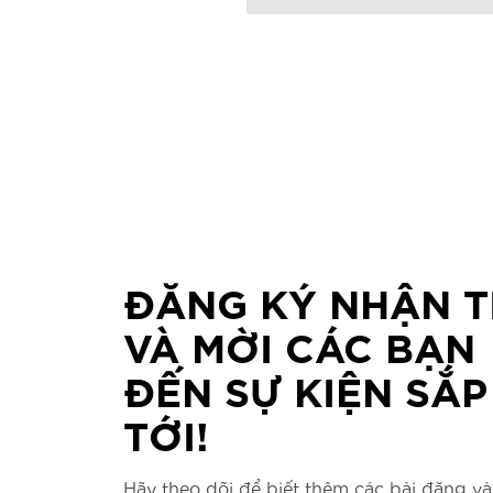
ĐĂNG KÝ NHẬN T
VÀ MỜI CÁC BẠN
ĐẾN SỰ KIỆN SẮP
TỚI!
Hãy theo dõi để biết thêm các bài đăng và 