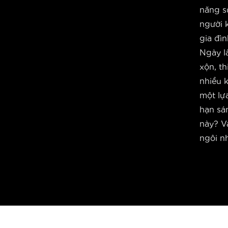
năng s
người 
gia đì
Ngày là
xộn, th
nhiều 
một lựa
hạn sá
này? V
ngôi nh