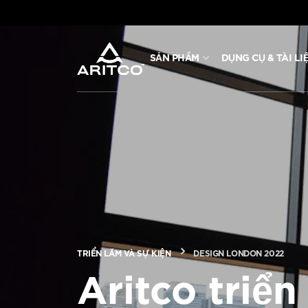
SẢN PHẨM
DỤNG CỤ & TÀI LI
SẢN PHẨM
DỤNG CỤ & TÀI LIỆU
BLOG & TIN TỨC
GIỚI THIỆU VỀ ARITCO
TRIỂN LÃM VÀ SỰ KIỆN
DESIGN LONDON 2022
CHUYÊN NGHIỆP
Aritco triển