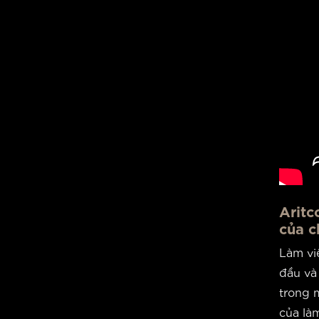
Aritc
của c
Làm việ
đầu và 
trong 
của làm