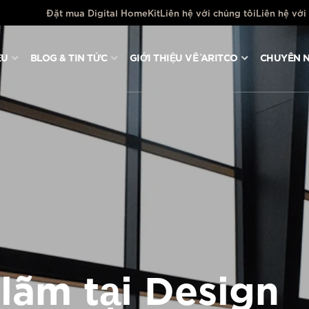
Đặt mua Digital HomeKit
Liên hệ với chúng tôi
Liên hệ với
ỆU
BLOG & TIN TỨC
GIỚI THIỆU VỀ ARITCO
CHUYÊN N
 lãm tại Design