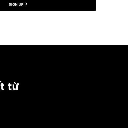
SIGN UP
t từ