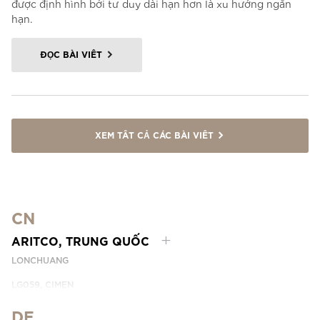
được định hình bởi tư duy dài hạn hơn là xu hướng ngắn
hạn.
ĐỌC BÀI VIẾT
XEM TẤT CẢ CÁC BÀI VIẾT
CN
ARITCO, TRUNG QUỐC
LONCHUANG
LG059, CIMEN
NO.407 YISHAN RD, XUHUI DIST.
SHANGHAI, CHINA
DE