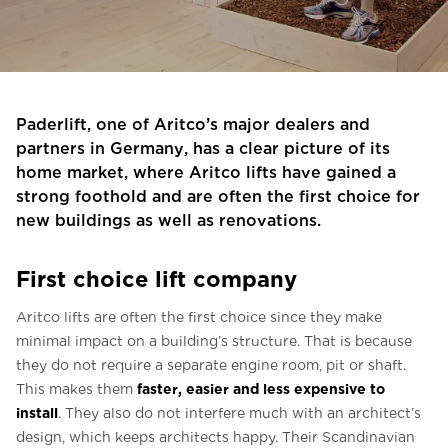
Liên hệ với chúng tôi
Liên hệ với chúng tôi
Đăng ký bản tin
Paderlift, one of Aritco’s major dealers and
FAQ
partners in Germany, has a clear picture of its
home market, where Aritco lifts have gained a
Liên hệ với chúng tôi
strong foothold and are often the first choice for
new buildings as well as renovations.
VI
First choice lift company
Aritco lifts are often the first choice since they make
minimal impact on a building’s structure. That is because
they do not require a separate engine room, pit or shaft.
faster, easier and less expensive to
This makes them
install
. They also do not interfere much with an architect’s
design, which keeps architects happy. Their Scandinavian