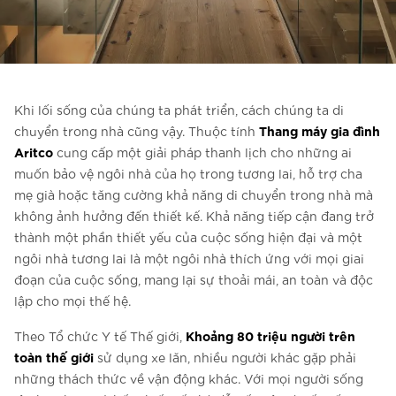
Liên hệ với chúng tôi
Liên hệ với chúng tôi
Đăng ký bản tin
Khi lối sống của chúng ta phát triển, cách chúng ta di
FAQ
Thang máy gia đình
chuyển trong nhà cũng vậy. Thuộc tính
Aritco
Liên hệ với chúng tôi
cung cấp một giải pháp thanh lịch cho những ai
muốn bảo vệ ngôi nhà của họ trong tương lai, hỗ trợ cha
mẹ già hoặc tăng cường khả năng di chuyển trong nhà mà
không ảnh hưởng đến thiết kế. Khả năng tiếp cận đang trở
VI
thành một phần thiết yếu của cuộc sống hiện đại và một
ngôi nhà tương lai là một ngôi nhà thích ứng với mọi giai
đoạn của cuộc sống, mang lại sự thoải mái, an toàn và độc
lập cho mọi thế hệ.
Khoảng 80 triệu người trên
Theo Tổ chức Y tế Thế giới,
toàn thế giới
sử dụng xe lăn, nhiều người khác gặp phải
những thách thức về vận động khác. Với mọi người sống