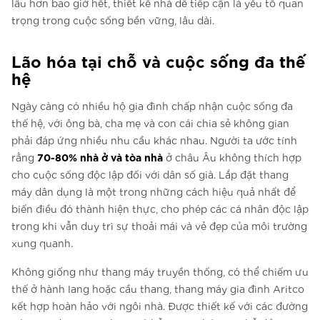
lâu hơn bao giờ hết, thiết kế nhà dễ tiếp cận là yếu tố quan
trọng trong cuộc sống bền vững, lâu dài.
Lão hóa tại chỗ và cuộc sống đa thế
hệ
Ngày càng có nhiều hộ gia đình chấp nhận cuộc sống đa
thế hệ, với ông bà, cha mẹ và con cái chia sẻ không gian
phải đáp ứng nhiều nhu cầu khác nhau. Người ta ước tính
70-80% nhà ở và tòa nhà
rằng
ở châu Âu không thích hợp
cho cuộc sống độc lập đối với dân số già. Lắp đặt thang
máy dân dụng là một trong những cách hiệu quả nhất để
biến điều đó thành hiện thực, cho phép các cá nhân độc lập
trong khi vẫn duy trì sự thoải mái và vẻ đẹp của môi trường
xung quanh.
Không giống như thang máy truyền thống, có thể chiếm ưu
thế ở hành lang hoặc cầu thang, thang máy gia đình Aritco
kết hợp hoàn hảo với ngôi nhà. Được thiết kế với các đường