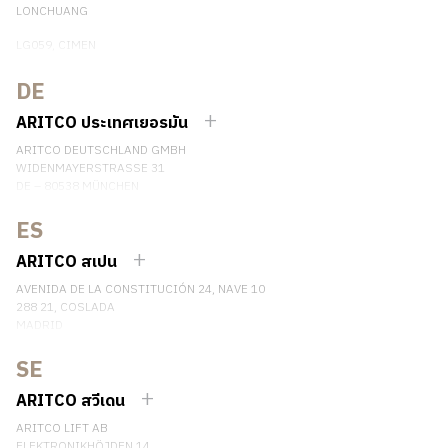
LONCHUANG
LG059, CIMEN
NO.407 YISHAN RD, XUHUI DIST.
SHANGHAI, CHINA
DE
EMAIL:
INFO.CHINA@ARITCO.COM
ARITCO ประเทศเยอรมัน
เบอร์โทรศัพท์: +86 400 6233 121
ARITCO DEUTSCHLAND GMBH
ติดต่อเรา
WIDENMAYERSTRASSE 31
DE – 80538 MÜNCHEN
GERMANY
ES
เบอร์โทรศัพท์: +49 7123 9597272
ติดต่อเรา
ARITCO สเปน
AVENIDA DE LA CONSTITUCIÓN 24, NAVE 10
288 21, COSLADA
MADRID
SPAIN
SE
เบอร์โทรศัพท์: (+34) 918 622 552
ติดต่อเรา
ARITCO สวีเดน
ARITCO LIFT AB
ELEKTRONIKHÖJDEN 14