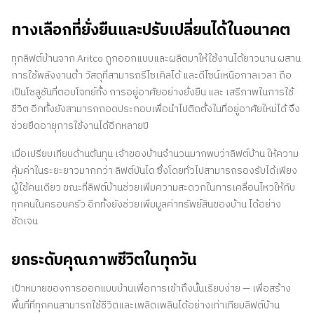
ทางเลือกที่ยั่งยืนและปรับเปลี่ยนได้ในอนาคต
ทุกลิฟต์บ้านจาก Aritco ถูกออกแบบและผลิตมาให้ใช้งานได้ยาวนาน ผสาน
การใช้พลังงานต่ำ วัสดุที่สามารถรีไซเคิลได้ และดีไซน์เหนือกาลเวลา ถือ
เป็นโซลูชันที่ตอบโจทย์ทั้ง การอยู่อาศัยอย่างยั่งยืน และ เสรีภาพในการใช้
ชีวิต อีกทั้งยังสามารถถอดประกอบเพื่อนำไปติดตั้งในที่อยู่อาศัยใหม่ได้ จึง
ช่วยยืดอายุการใช้งานได้อีกหลายปี
เมื่อเปรียบเทียบด้านต้นทุน เจ้าของบ้านจำนวนมากพบว่าลิฟต์บ้าน ให้ความ
คุ้มค่าในระยะยาวมากกว่า ลิฟต์บันได ซึ่งโดยทั่วไปสามารถรองรับได้เพียง
ผู้ใช้คนเดียว ขณะที่ลิฟต์บ้านช่วยเพิ่มความสะดวกในการเคลื่อนไหวให้กับ
ทุกคนในครอบครัว อีกทั้งยังช่วยเพิ่มมูลค่าทรัพย์สินของบ้าน ได้อย่าง
ชัดเจน
ยกระดับคุณภาพชีวิตในทุกวัน
เป้าหมายของการออกแบบบ้านเพื่อการเข้าถึงนั้นเรียบง่าย — เพื่อสร้าง
พื้นที่ที่ทุกคนสามารถใช้ชีวิตและเพลิดเพลินได้อย่างเท่าเทียมลิฟต์บ้าน