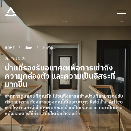
เครื่องมือและเอกสาร
บล็อก & ข่าวสาร
HOME
บล็อก
บ้านที�...
ผลิตภัณฑ์
2025-10-22
บ้านที่รองรับอนาคตเพื่อการเข้าถึง
ความคล่องตัว และความเป็นอิสระที่
เกี่ยวกับ ARITCO
มากขึ้น
จากการดูแลคนที่คุณรัก ไปจนถึงการสร้างบ้านที่สามารถปรับ
สําหรับมืออาชีพ
ตัวตามความต้องการของคุณได้ในระยะยาว ลิฟต์บ้าน Aritco
ช่วยให้การเข้าถึงในทุกพื้นที่ของบ้านเป็นเรื่องง่าย และเป็นส่วน
หนึ่งของการใช้ชีวิตสมัยใหม่อย่างลงตัว
สั่งซื้อ Digital HomeKit