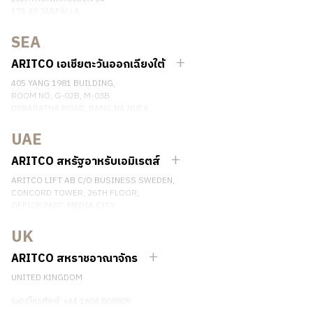
175 43 JÄRFÄLLA
SWEDEN
SEA
เบอร์โทรศัพท์: +46 8 120 401 00
ติดต่อเรา
ARITCO เอเชียตะวันออกเฉียงใต้
405 YANG 1981 BUILDING,
ROOM NO. G-02B, M-03B
DEBARATNA ROAD, BANG NA NUEA,
BANGNA, BANGKOK 10260 THAILAND.
UAE
เบอร์โทรศัพท์: +66 863174017
ติดต่อเรา
ARITCO สหรัฐอาหรับเอมิเรตส์
ARITCO LIFT AB C/O BUSINESS SWEDEN,
CONCORD TOWER, 26TH FLOOR,
OFFICE 2607, MEDIA CITY
DUBAI, UAE
UK
ติดต่อเรา
ARITCO สหราชอาณาจักร
UNITED KINGDOM
เบอร์โทรศัพท์: +44 1604 808809