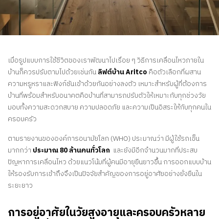
ติดต่อเรา
สอบถามราคาประเมิน
สมัครรับจดหมายข่าว
เมื่อรูปแบบการใช้ชีวิตของเราพัฒนาไปเรื่อย ๆ วิธีการเคลื่อนไหวภายใน
คําถามที่พบบ่อย
บ้านก็ควรปรับตามไปด้วยเช่นกัน
ลิฟต์บ้าน Aritco
คือตัวเลือกที่ผสาน
ความหรูหราและฟังก์ชันเข้าด้วยกันอย่างลงตัว เหมาะสำหรับผู้ที่ต้องการ
บ้านที่พร้อมสำหรับอนาคตคือบ้านที่สามารถปรับตัวให้เหมาะกับทุกช่วงวัย
TH
มอบทั้งความสะดวกสบาย ความปลอดภัย และความเป็นอิสระให้กับทุกคนใน
ครอบครัว
ตามรายงานขององค์การอนามัยโลก (WHO) ประมาณว่า มีผู้ใช้รถเข็น
มากกว่า
ประมาณ 80 ล้านคนทั่วโลก
และยังมีอีกจำนวนมากที่ประสบ
ปัญหาการเคลื่อนไหว ด้วยแนวโน้มที่ผู้คนมีอายุยืนยาวขึ้น การออกแบบบ้าน
ให้รองรับการเข้าถึงจึงเป็นปัจจัยสำคัญของการอยู่อาศัยอย่างยั่งยืนใน
ระยะยาว
การอยู่อาศัยในวัยสูงอายุและครอบครัวหลาย