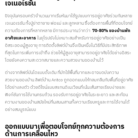
เจเนอเรชัน
ปัจจุบันครอบครัวจำนวนมากเริ่มหันมาใช้รูปแบบการอยู่อาศัยร่วมกันหลาย
เจเนอเรชัน ทั้งปู่ย่าตายาย พ่อแม่ และลูกหลาน ซึ่งต้องการพื้นที่ที่ตอบโจทย์
ความต้องการที่หลากหลาย มีการประมาณว่ากว่า
70-80% ของบ้านพัก
อาศัยและอาคาร
ในยุโรปยังไม่เหมาะสมสำหรับการอยู่อาศัยอย่างเป็น
อิสระของผู้สูงอายุ การติดตั้งลิฟต์บ้านจึงเป็นหนึ่งในวิธีที่มีประสิทธิภาพ
ที่สุดในการเพิ่มการเข้าถึง ช่วยให้ผู้สูงอายุสามารถอยู่อาศัยได้อย่างอิสระ
โดยยังคงความสะดวกสบายและความสวยงามของบ้านไว้
ต่างจากลิฟต์บันไดแบบดั้งเดิม ที่มักใช้พื้นที่มากและอาจบดบังความ
สวยงามของบ้าน ลิฟต์บ้าน Aritco ถูกออกแบบให้กลมกลืนกับพื้นที่อยู่อาศัย
ได้อย่างลงตัว ด้วยดีไซน์แบบสแกนดิเนเวียนที่เน้นเส้นสายเรียบง่ายและ
ฟังก์ชันการใช้งานครบถ้วน รองรับการอยู่อาศัยในระยะยาว และสะท้อน
ความงามของบ้านสมัยใหม่ที่ผสมผสานทั้งความเรียบหรูและการใช้งานได้
อย่างสมบูรณ์แบบ
ออกแบบมาเพื่อตอบโจทย์ทุกความต้องการ
ด้านการเคลื่อนไหว