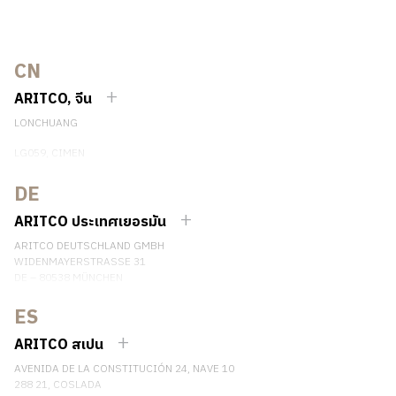
CN
ARITCO, จีน
LONCHUANG
LG059, CIMEN
NO.407 YISHAN RD, XUHUI DIST.
SHANGHAI, CHINA
DE
EMAIL:
INFO.CHINA@ARITCO.COM
ARITCO ประเทศเยอรมัน
เบอร์โทรศัพท์: +86 400 6233 121
ARITCO DEUTSCHLAND GMBH
ติดต่อเรา
WIDENMAYERSTRASSE 31
DE – 80538 MÜNCHEN
GERMANY
ES
เบอร์โทรศัพท์: +49 7123 9597272
ติดต่อเรา
ARITCO สเปน
AVENIDA DE LA CONSTITUCIÓN 24, NAVE 10
288 21, COSLADA