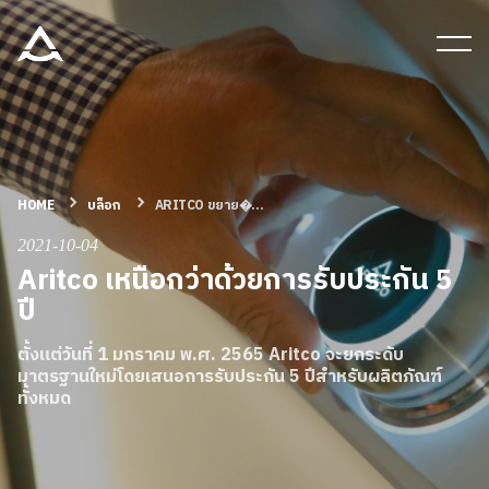
เครื่องมือและเอกสาร
บล็อก & ข่าวสาร
HOME
บล็อก
ARITCO ขยาย�...
ผลิตภัณฑ์
2021-10-04
Aritco เหนือกว่าด้วยการรับประกัน 5
เกี่ยวกับ ARITCO
ปี
ตั้งแต่วันที่ 1 มกราคม พ.ศ. 2565 Aritco จะยกระดับ
สําหรับมืออาชีพ
มาตรฐานใหม่โดยเสนอการรับประกัน 5 ปีสำหรับผลิตภัณฑ์
ทั้งหมด
สั่งซื้อ Digital HomeKit