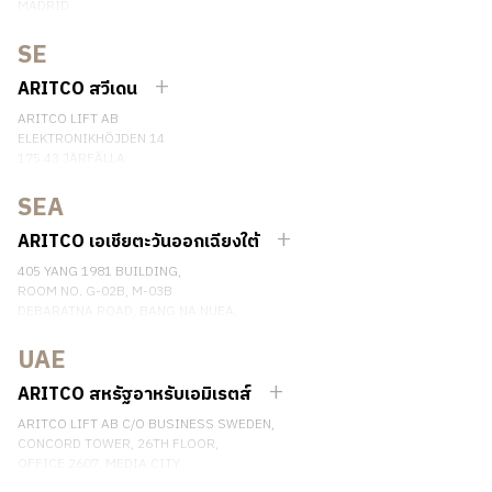
MADRID
SPAIN
SE
เบอร์โทรศัพท์: (+34) 918 622 552
ติดต่อเรา
ARITCO สวีเดน
ARITCO LIFT AB
ELEKTRONIKHÖJDEN 14
175 43 JÄRFÄLLA
SWEDEN
SEA
เบอร์โทรศัพท์: +46 8 120 401 00
ติดต่อเรา
ARITCO เอเชียตะวันออกเฉียงใต้
405 YANG 1981 BUILDING,
ROOM NO. G-02B, M-03B
DEBARATNA ROAD, BANG NA NUEA,
BANGNA, BANGKOK 10260 THAILAND.
UAE
เบอร์โทรศัพท์: +66 863174017
ติดต่อเรา
ARITCO สหรัฐอาหรับเอมิเรตส์
ARITCO LIFT AB C/O BUSINESS SWEDEN,
CONCORD TOWER, 26TH FLOOR,
OFFICE 2607, MEDIA CITY
DUBAI, UAE