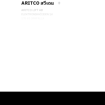
ARITCO สวีเดน
ARITCO LIFT AB
ELEKTRONIKHÖJDEN 14
175 43 JÄRFÄLLA
SWEDEN
เบอร์โทรศัพท์: +46 8 120 401 00
ติดต่อเรา