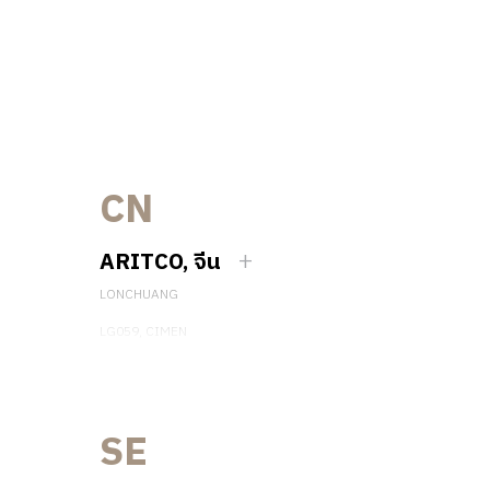
CN
ARITCO, จีน
LONCHUANG
LG059, CIMEN
NO.407 YISHAN RD, XUHUI DIST.
SHANGHAI, CHINA
EMAIL:
INFO.CHINA@ARITCO.COM
เบอร์โทรศัพท์: +86 400 6233 121
SE
ติดต่อเรา