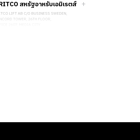
RITCO สหรัฐอาหรับเอมิเรตส์
ITCO LIFT AB C/O BUSINESS SWEDEN,
NCORD TOWER, 26TH FLOOR,
ICE 2607, MEDIA CITY
BAI, UAE
ต่อเรา