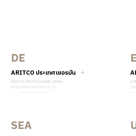
DE
ARITCO ประเทศเยอรมัน
A
ARITCO DEUTSCHLAND GMBH
AV
WIDENMAYERSTRASSE 31
28
DE – 80538 MÜNCHEN
MA
GERMANY
SP
เบอร์โทรศัพท์: +49 7123 9597272
เบอ
ติดต่อเรา
ติด
SEA