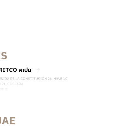
ES
RITCO สเปน
ENIDA DE LA CONSTITUCIÓN 24, NAVE 10
8 21, COSLADA
DRID
AIN
ร์โทรศัพท์: (+34) 918 622 552
ต่อเรา
UAE