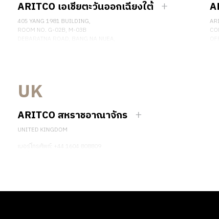
ARITCO เอเชียตะวันออกเฉียงใต้
A
405 YANG 1981 BUILDING,
AR
ROOM NO. G-02B, M-03B
CO
DEBARATNA ROAD, BANG NA NUEA,
OFF
BANGNA, BANGKOK 10260 THAILAND.
DU
เบอร์โทรศัพท์: +66 863174017
ติด
ติดต่อเรา
UK
ARITCO สหราชอาณาจักร
UNITED KINGDOM
เบอร์โทรศัพท์: +44 1604 808809
ติดต่อเรา