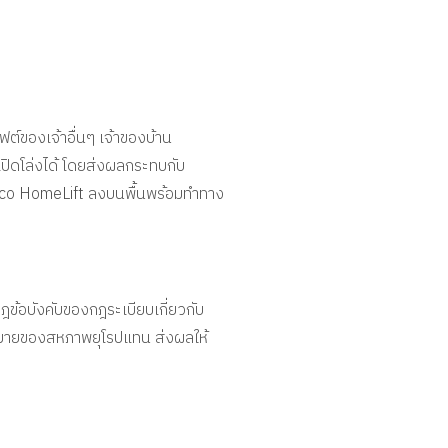
ลิฟต์ของเจ้าอื่นๆ เจ้าของบ้าน
่เปิดโล่งได้ โดยส่งผลกระทบกับ
Aritco HomeLift ลงบนพื้นพร้อมทำทาง
กฎข้อบังคับของกฎระเบียบเกี่ยวกับ
กฎหมายของสหภาพยุโรปแทน ส่งผลให้