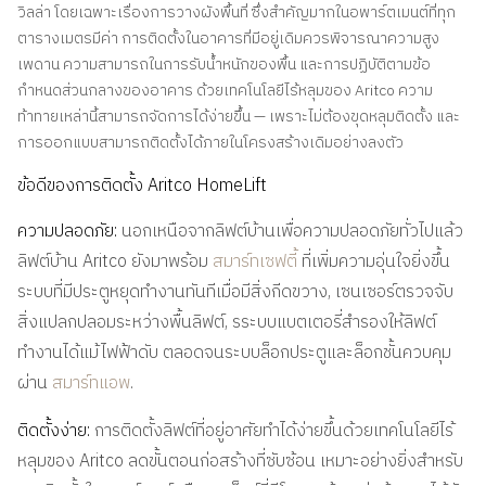
วิลล่า โดยเฉพาะเรื่องการวางผังพื้นที่ ซึ่งสำคัญมากในอพาร์ตเมนต์ที่ทุก
ตารางเมตรมีค่า การติดตั้งในอาคารที่มีอยู่เดิมควรพิจารณาความสูง
เพดาน ความสามารถในการรับน้ำหนักของพื้น และการปฏิบัติตามข้อ
กำหนดส่วนกลางของอาคาร ด้วยเทคโนโลยีไร้หลุมของ Aritco ความ
ท้าทายเหล่านี้สามารถจัดการได้ง่ายขึ้น — เพราะไม่ต้องขุดหลุมติดตั้ง และ
การออกแบบสามารถติดตั้งได้ภายในโครงสร้างเดิมอย่างลงตัว
ข้อดีของการติดตั้ง
Aritco HomeLift
ความปลอดภัย:
นอกเหนือจากลิฟต์บ้านเพื่อความปลอดภัยทั่วไปแล้ว
ลิฟต์บ้าน Aritco ยังมาพร้อม
สมาร์ทเซฟตี้
ที่เพิ่มความอุ่นใจยิ่งขึ้น
ระบบที่มีประตูหยุดทำงานทันทีเมื่อมีสิ่งกีดขวาง, เซนเซอร์ตรวจจับ
สิ่งแปลกปลอมระหว่างพื้นลิฟต์, รระบบแบตเตอรี่สำรองให้ลิฟต์
ทำงานได้แม้ไฟฟ้าดับ ตลอดจนระบบล็อกประตูและล็อกชั้นควบคุม
ผ่าน
สมาร์ทแอพ
.
ติดตั้งง่าย:
การติดตั้งลิฟต์ที่อยู่อาศัยทําได้ง่ายขึ้นด้วยเทคโนโลยีไร้
หลุมของ Aritco ลดขั้นตอนก่อสร้างที่ซับซ้อน เหมาะอย่างยิ่งสำหรับ