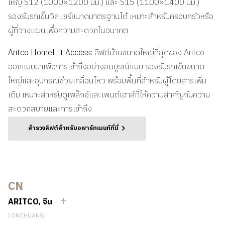
ใหญ่ S12 (1000×1200 มม.) และ S15 (1100×1400 มม.)
รองรับรถเข็นวีลแชร์ขนาดมาตรฐานได้ เหมาะสำหรับครอบครัวหรือ
ผู้ที่วางแผนเพื่อความสะดวกในอนาคต
Aritco HomeLift Access:
ลิฟต์บ้านขนาดใหญ่ที่สุดของ Aritco
ออกแบบมาเพื่อการเข้าถึงอย่างสมบูรณ์แบบ รองรับรถเข็นขนาด
ใหญ่และอุปกรณ์ช่วยเคลื่อนไหว พร้อมพื้นที่สำหรับผู้โดยสารเพิ่ม
เติม เหมาะสำหรับดูเพล็กซ์และเพนต์เฮาส์ที่ให้ความสำคัญกับความ
สะดวกสบายและการเข้าถึง
สํารวจลิฟต์สําหรับอพาร์ทเมนท์ที่นี่
CN
ARITCO, จีน
LONCHUANG