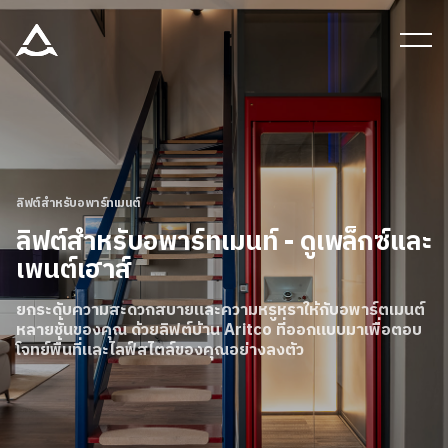
เครื่องมือและเอกสาร
บล็อก & ข่าวสาร
ผลิตภัณฑ์
ลิฟต์สำหรับอพาร์ทเมนต์
ลิฟต์สําหรับอพาร์ทเมนท์ - ดูเพล็กซ์และ
เพนต์เฮาส์
เกี่ยวกับ ARITCO
ยกระดับความสะดวกสบายและความหรูหราให้กับอพาร์ตเมนต์
หลายชั้นของคุณ ด้วยลิฟต์บ้าน Aritco ที่ออกแบบมาเพื่อตอบ
สําหรับมืออาชีพ
โจทย์พื้นที่และไลฟ์สไตล์ของคุณอย่างลงตัว
สั่งซื้อ Digital HomeKit