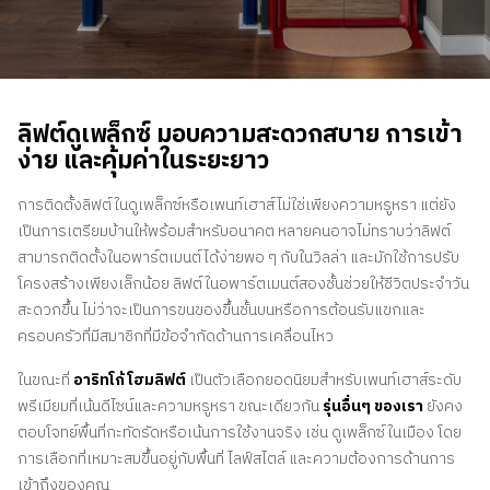
ติดต่อเรา
สอบถามราคาประเมิน
สมัครรับจดหมายข่าว
ลิฟต์ดูเพล็กซ์ มอบความสะดวกสบาย การเข้า
คําถามที่พบบ่อย
ง่าย และคุ้มค่าในระยะยาว
การติดตั้งลิฟต์ในดูเพล็กซ์หรือเพนท์เฮาส์ไม่ใช่เพียงความหรูหรา แต่ยัง
TH
เป็นการเตรียมบ้านให้พร้อมสำหรับอนาคต หลายคนอาจไม่ทราบว่าลิฟต์
สามารถติดตั้งในอพาร์ตเมนต์ได้ง่ายพอ ๆ กับในวิลล่า และมักใช้การปรับ
โครงสร้างเพียงเล็กน้อย ลิฟต์ในอพาร์ตเมนต์สองชั้นช่วยให้ชีวิตประจำวัน
สะดวกขึ้น ไม่ว่าจะเป็นการขนของขึ้นชั้นบนหรือการต้อนรับแขกและ
ครอบครัวที่มีสมาชิกที่มีข้อจำกัดด้านการเคลื่อนไหว
ในขณะที่
อาริทโก้ โฮมลิฟต์
เป็นตัวเลือกยอดนิยมสำหรับเพนท์เฮาส์ระดับ
พรีเมียมที่เน้นดีไซน์และความหรูหรา ขณะเดียวกัน
รุ่นอื่นๆ ของเรา
ยังคง
ตอบโจทย์พื้นที่กะทัดรัดหรือเน้นการใช้งานจริง เช่น ดูเพล็กซ์ในเมือง โดย
การเลือกที่เหมาะสมขึ้นอยู่กับพื้นที่ ไลฟ์สไตล์ และความต้องการด้านการ
เข้าถึงของคุณ