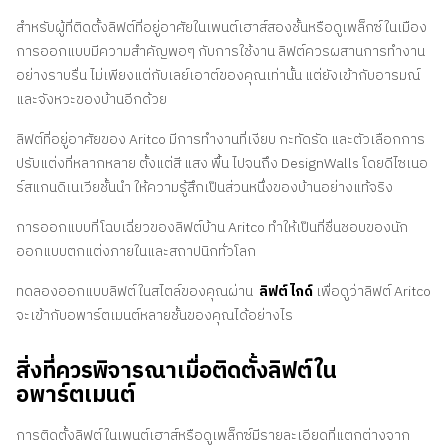
สําหรับผู้ที่ติดตั้งลิฟต์ที่อยู่อาศัยในเพนต์เฮาส์สองชั้นหรือดูเพล็กซ์ในเมือง
การออกแบบมีความสําคัญพอๆ กับการใช้งาน ลิฟต์ควรผสานการทํางาน
อย่างราบรื่น ไม่เพียงแต่กับเลย์เอาต์ของคุณเท่านั้น แต่ยังเข้ากับอารมณ์
และจังหวะของบ้านอีกด้วย
ลิฟต์ที่อยู่อาศัยของ Aritco มีการทํางานที่เงียบ กะทัดรัด และตัวเลือกการ
ปรับแต่งที่หลากหลาย ตั้งแต่สี แสง พื้น ไปจนถึง DesignWalls โดยดีไซเนอ
ร์สแกนดิเนเวียชั้นนำ ให้ความรู้สึกเป็นส่วนหนึ่งของบ้านอย่างแท้จริง
การออกแบบที่โฉบเฉี่ยวของลิฟต์บ้าน Aritco ทําให้เป็นที่ชื่นชอบของนัก
ออกแบบตกแต่งภายในและสถาปนิกทั่วโลก
ทดลองออกแบบลิฟต์ในสไตล์ของคุณผ่าน
ลิฟต์ไกด์
เพื่อดูว่าลิฟต์ Aritco
จะเข้ากับอพาร์ตเมนต์หลายชั้นของคุณได้อย่างไร
สิ่งที่ควรพิจารณาเมื่อติดตั้งลิฟต์ใน
อพาร์ตเมนต์
การติดตั้งลิฟต์ในเพนต์เฮาส์หรือดูเพล็กซ์มีรายละเอียดที่แตกต่างจาก