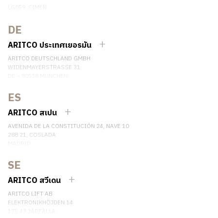
LG059, CIMEN
NO.407 YISHAN RD, XUHUI DIST.
SHANGHAI, CHINA
DE
EMAIL:
INFO.CHINA@ARITCO.COM
ARITCO ประเทศเยอรมัน
เบอร์โทรศัพท์: +86 400 6233 121
ARITCO DEUTSCHLAND GMBH
ติดต่อเรา
WIDENMAYERSTRASSE 31
DE – 80538 MÜNCHEN
GERMANY
ES
เบอร์โทรศัพท์: +49 7123 9597272
ติดต่อเรา
ARITCO สเปน
AVENIDA DE LA CONSTITUCIÓN 24, NAVE 10
288 21, COSLADA
MADRID
SPAIN
SE
เบอร์โทรศัพท์: (+34) 918 622 552
ติดต่อเรา
ARITCO สวีเดน
ARITCO LIFT AB
ELEKTRONIKHÖJDEN 14
175 43 JÄRFÄLLA