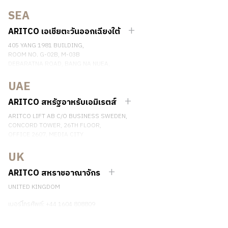
SWEDEN
SEA
เบอร์โทรศัพท์: +46 8 120 401 00
ติดต่อเรา
ARITCO เอเชียตะวันออกเฉียงใต้
405 YANG 1981 BUILDING,
ROOM NO. G-02B, M-03B
DEBARATNA ROAD, BANG NA NUEA,
BANGNA, BANGKOK 10260 THAILAND.
UAE
เบอร์โทรศัพท์: +66 863174017
ติดต่อเรา
ARITCO สหรัฐอาหรับเอมิเรตส์
ARITCO LIFT AB C/O BUSINESS SWEDEN,
CONCORD TOWER, 26TH FLOOR,
OFFICE 2607, MEDIA CITY
DUBAI, UAE
UK
ติดต่อเรา
ARITCO สหราชอาณาจักร
UNITED KINGDOM
เบอร์โทรศัพท์: +44 1604 808809
ติดต่อเรา