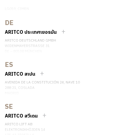
LG059, CIMEN
NO.407 YISHAN RD, XUHUI DIST.
SHANGHAI, CHINA
DE
EMAIL:
INFO.CHINA@ARITCO.COM
ARITCO ประเทศเยอรมัน
เบอร์โทรศัพท์: +86 400 6233 121
ARITCO DEUTSCHLAND GMBH
ติดต่อเรา
WIDENMAYERSTRASSE 31
DE – 80538 MÜNCHEN
GERMANY
ES
เบอร์โทรศัพท์: +49 7123 9597272
ติดต่อเรา
ARITCO สเปน
AVENIDA DE LA CONSTITUCIÓN 24, NAVE 10
288 21, COSLADA
MADRID
SPAIN
SE
เบอร์โทรศัพท์: (+34) 918 622 552
ติดต่อเรา
ARITCO สวีเดน
ARITCO LIFT AB
ELEKTRONIKHÖJDEN 14