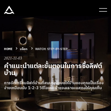
เครื่องมือและเอกสาร
บล็อก & ข่าวสาร
ผลิตภัณฑ์
HOME
บล็อก
WATCH: STEP-BY-STEP...
2021-11-03
คำแนะนำแต่ละขั้นตอนในการซื้อลิฟต์
เกี่ยวกับ ARITCO
บ้าน
สําหรับมืออาชีพ
การจัดเตรียมลิฟต์บ้านที่สมบูรณ์แบบให้บ้านของคุณเป็นเรื่อง
ง่ายเหมือนนับ 1-2-3 วิดีโอแนะนำของเราจะแสดงให้คุณเห็น
สั่งซื้อ Digital HomeKit