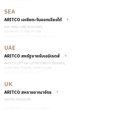
175 43 JÄRFÄLLA
SWEDEN
SEA
เบอร์โทรศัพท์: +46 8 120 401 00
ติดต่อเรา
ARITCO เอเชียตะวันออกเฉียงใต้
405 YANG 1981 BUILDING,
ROOM NO. G-02B, M-03B
DEBARATNA ROAD, BANG NA NUEA,
BANGNA, BANGKOK 10260 THAILAND.
UAE
เบอร์โทรศัพท์: +66 863174017
ติดต่อเรา
ARITCO สหรัฐอาหรับเอมิเรตส์
ARITCO LIFT AB C/O BUSINESS SWEDEN,
CONCORD TOWER, 26TH FLOOR,
OFFICE 2607, MEDIA CITY
DUBAI, UAE
UK
ติดต่อเรา
ARITCO สหราชอาณาจักร
UNITED KINGDOM
เบอร์โทรศัพท์: +44 1604 808809
ติดต่อเรา