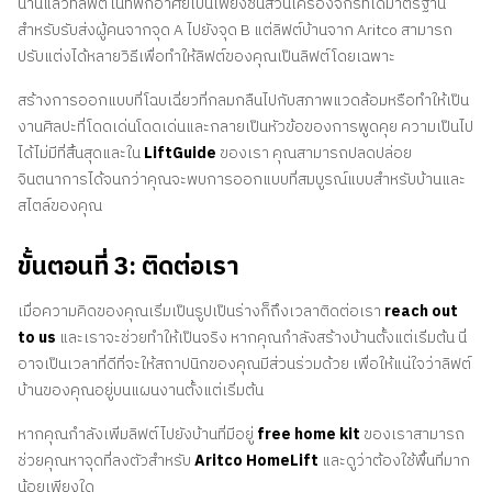
นานแล้วที่ลิฟต์ในที่พักอาศัยเป็นเพียงชิ้นส่วนเครื่องจักรที่ได้มาตรฐาน
สำหรับรับส่งผู้คนจากจุด A ไปยังจุด B แต่ลิฟต์บ้านจาก Aritco สามารถ
ปรับแต่งได้หลายวิธีเพื่อทำให้ลิฟต์ของคุณเป็นลิฟต์โดยเฉพาะ
สร้างการออกแบบที่โฉบเฉี่ยวที่กลมกลืนไปกับสภาพแวดล้อมหรือทำให้เป็น
งานศิลปะที่โดดเด่นโดดเด่นและกลายเป็นหัวข้อของการพูดคุย ความเป็นไป
ได้ไม่มีที่สิ้นสุดและใน
LiftGuide
ของเรา คุณสามารถปลดปล่อย
จินตนาการได้จนกว่าคุณจะพบการออกแบบที่สมบูรณ์แบบสำหรับบ้านและ
สไตล์ของคุณ
ขั้นตอนที่ 3: ติดต่อเรา
เมื่อความคิดของคุณเริ่มเป็นรูปเป็นร่างก็ถึงเวลาติดต่อเรา
reach out
to us
และเราจะช่วยทำให้เป็นจริง หากคุณกำลังสร้างบ้านตั้งแต่เริ่มต้น นี่
อาจเป็นเวลาที่ดีที่จะให้สถาปนิกของคุณมีส่วนร่วมด้วย เพื่อให้แน่ใจว่าลิฟต์
บ้านของคุณอยู่บนแผนงานตั้งแต่เริ่มต้น
หากคุณกำลังเพิ่มลิฟต์ไปยังบ้านที่มีอยู่
free home kit
ของเราสามารถ
ช่วยคุณหาจุดที่ลงตัวสำหรับ
Aritco HomeLift
และดูว่าต้องใช้พื้นที่มาก
น้อยเพียงใด