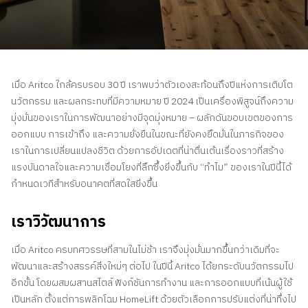
ติดต่อเรา
สอบถามราคาประเมิน
สมัครรับจดหมายข่าว
เมื่อ Aritco ใกล้ครบรอบ 30 ปี เราพบว่าตัวเองสะท้อนถึงปีแห่งการเติบโต
คําถามที่พบบ่อย
นวัตกรรม และผลกระทบที่มีความหมาย ปี 2024 เป็นเครื่องพิสูจน์ถึงความ
มุ่งมั่นของเราในการพัฒนาอย่างมีจุดมุ่งหมาย – ผลักดันขอบเขตของการ
ออกแบบ การเข้าถึง และความยั่งยืนในขณะที่ยังคงยึดมั่นในภารกิจของ
TH
เราในการเปลี่ยนแปลงชีวิต ด้วยการอัปเดตที่น่าตื่นเต้นเรื่องราวที่สร้าง
แรงบันดาลใจและความเชื่อมโยงที่ลึกซึ้งยิ่งขึ้นกับ “ทําไม” ของเราในปีนี้ได้
กําหนดเวทีสําหรับอนาคตที่สดใสยิ่งขึ้น
เราวิวัฒนาการ
เมื่อ Aritco ครบทศวรรษที่สามในไม่ช้า เราจึงมุ่งมั่นมากขึ้นกว่าเดิมที่จะ
พัฒนาและสร้างสรรค์สิ่งใหม่ๆ ต่อไป ในปีนี้ Aritco ได้ยกระดับนวัตกรรมไป
อีกขั้น โดยผสมผสานสไตล์ ฟังก์ชันการทํางาน และการออกแบบที่เน้นผู้ใช้
เป็นหลัก ตั้งแต่การพลิกโฉม HomeLift ด้วยตัวเลือกการปรับแต่งที่น่าทึ่งไป