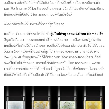
จนถึงการเปิดตัวเว็บไซต์ที่เต็มไปด้วยเครื่องมือเพื่อสร้างแรงบันดาลใจ
และเพิ่มศักยภาพให้กับเจ้าของบ้านและสถาปนิก Aritco ยังคงกําหนดนิยาม
ใหม่ของสิ่งที่เป็นไปได้ในการออกแบบลิฟต์สมัยใหม่
เปิดตัวลิฟต์บ้านที่ปรับแต่งได้มากที่สุดในตลาด
ในเดือนกันยายน Aritco ได้เปิดตัว
รุ่นใหม่ล่าสุดของ Aritco HomeLift
มีชุดตัวเลือกการออกแบบใหม่ เจ้าของบ้านสามารถเลือก DesignWalls
ใหม่สี่แห่งที่สร้างขึ้นโดยนักออกแบบชื่อดัง Alexander Lervik ซึ่งได้รับแรง
บันดาลใจจากเมืองที่โดดเด่นที่สุดในโลก หรือพวกเขาสามารถปรับแต่ง
DesignWall ด้วยรูปภาพใดก็ได้ที่พวกเขาเลือก การอัปเดตยังรวมถึงสี
ลิฟต์ใหม่ เช่น สีทองและบรอนซ์ ตัวเลือกแสงใหม่ จอแสดงผลบนเพดาน
และอื่นๆ การอัปเดตที่น่าตื่นเต้นเหล่านี้ถูกสร้างขึ้นเพื่อรับทราบถึงความจํา
เป็นในลิฟต์บ้านที่สะท้อนถึงสไตล์ที่เป็นเอกลักษณ์ของเจ้าของบ้านสมัยใหม่