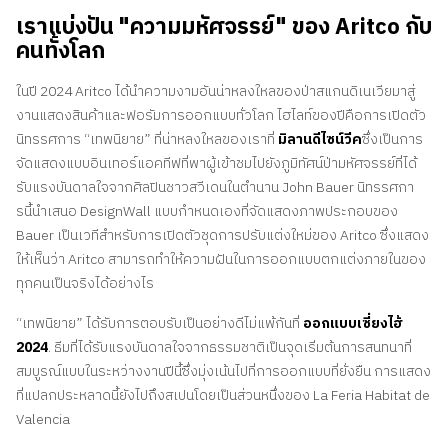
เราแบ่งปัน "ความมหัศจรรย์" ของ Aritco กับ
คนทั้งโลก
ในปี 2024 Aritco ได้นําความงามอันน่าหลงใหลของป่าสแกนดิเนเวียมาสู่
งานแสดงสินค้าและฟอรัมการออกแบบทั่วโลก ไฮไลท์ของปีคือการเปิดตัว
นิทรรศการ “เทพนิยาย” ที่น่าหลงใหลของเราที่
มิลานดีไซน์วีค
ซึ่งเป็นการ
จัดแสดงแบบอินเทอร์แอคทีฟที่พาผู้เข้าชมไปยังภูมิทัศน์ป่ามหัศจรรย์ที่ได้
รับแรงบันดาลใจจากศิลปินชาวสวีเดนในตํานาน John Bauer นิทรรศกา
รนี้นําเสนอ DesignWall แบบกําหนดเองที่จัดแสดงภาพประกอบของ
Bauer เป็นเวทีสําหรับการเปิดตัวชุดการปรับแต่งใหม่ของ Aritco ซึ่งแสดง
ให้เห็นว่า Aritco สามารถทําให้ความฝันในการออกแบบตกแต่งภายในของ
ทุกคนเป็นจริงได้อย่างไร
“เทพนิยาย” ได้รับการตอบรับเป็นอย่างดีไม่แพ้กันที่
ออกแบบเซี่ยงไฮ้
2024
. ธีมที่ได้รับแรงบันดาลใจจากธรรมชาติเป็นจุดเริ่มต้นการสนทนาที่
สมบูรณ์แบบในระหว่างงานปีนี้ซึ่งมุ่งเน้นไปที่การออกแบบที่ยั่งยืน การแสดง
ที่แปลกประหลาดนี้ยังไปถึงสเปนโดยเป็นส่วนหนึ่งของ La Feria Habitat de
Valencia