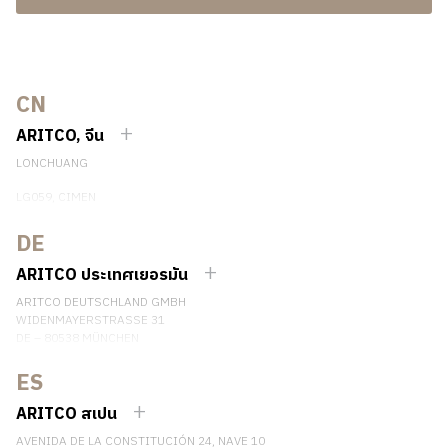
CN
ARITCO, จีน
LONCHUANG
LG059, CIMEN
NO.407 YISHAN RD, XUHUI DIST.
SHANGHAI, CHINA
DE
EMAIL:
INFO.CHINA@ARITCO.COM
ARITCO ประเทศเยอรมัน
เบอร์โทรศัพท์: +86 400 6233 121
ARITCO DEUTSCHLAND GMBH
ติดต่อเรา
WIDENMAYERSTRASSE 31
DE – 80538 MÜNCHEN
GERMANY
ES
เบอร์โทรศัพท์: +49 7123 9597272
ติดต่อเรา
ARITCO สเปน
AVENIDA DE LA CONSTITUCIÓN 24, NAVE 10