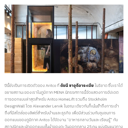
ปีนี้ยังเป็นการเปิดตัวของ Aritco ที่
ดัชนี ซาอุดีอาระเบีย
ในริยาด ซึ่งเราได้
ขยายสถานะของเราในภูมิภาค MENA นิทรรศการนี้จัดแสดงการอัปเดต
การออกแบบล่าสุดสําหรับ Aritco HomeLift รวมถึง Stockholm
DesignWall โดย Alexander Lervik ในขณะเดียวกันก็เน้นย้ําถึงการเข้า
ถึงที่มีสไตล์ของลิฟต์สําหรับบ้านและธุรกิจ เพื่อมีส่วนร่วมกับชุมชนการ
ออกแบบของภูมิภาค Aritco ได้จัดงาน “อาหารกลางวันและเรียนรู้” กับ
สถาปนิกและนักออกแบบชั้นนําของตะวันออกกลาง 25 คน แบ่งปันแนวทาง