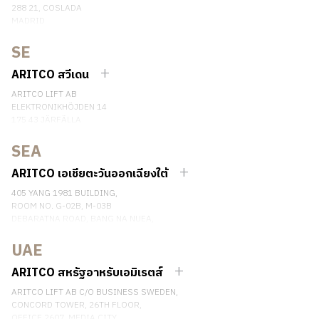
288 21, COSLADA
MADRID
SPAIN
SE
เบอร์โทรศัพท์: (+34) 918 622 552
ติดต่อเรา
ARITCO สวีเดน
ARITCO LIFT AB
ELEKTRONIKHÖJDEN 14
175 43 JÄRFÄLLA
SWEDEN
SEA
เบอร์โทรศัพท์: +46 8 120 401 00
ติดต่อเรา
ARITCO เอเชียตะวันออกเฉียงใต้
405 YANG 1981 BUILDING,
ROOM NO. G-02B, M-03B
DEBARATNA ROAD, BANG NA NUEA,
BANGNA, BANGKOK 10260 THAILAND.
UAE
เบอร์โทรศัพท์: +66 863174017
ติดต่อเรา
ARITCO สหรัฐอาหรับเอมิเรตส์
ARITCO LIFT AB C/O BUSINESS SWEDEN,
CONCORD TOWER, 26TH FLOOR,
OFFICE 2607, MEDIA CITY