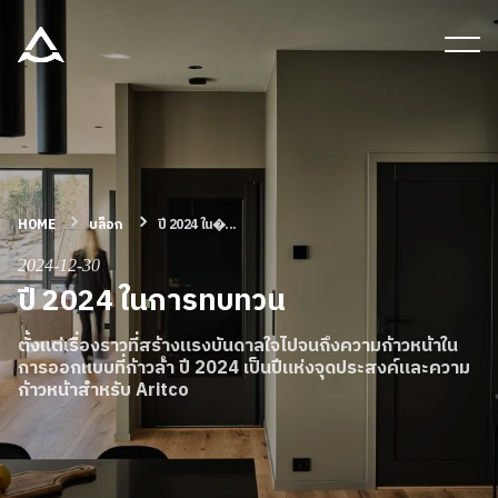
เครื่องมือและเอกสาร
บล็อก & ข่าวสาร
ผลิตภัณฑ์
HOME
บล็อก
ปี 2024 ใน�...
2024-12-30
ปี 2024 ในการทบทวน
เกี่ยวกับ ARITCO
ตั้งแต่เรื่องราวที่สร้างแรงบันดาลใจไปจนถึงความก้าวหน้าใน
การออกแบบที่ก้าวล้ํา ปี 2024 เป็นปีแห่งจุดประสงค์และความ
สําหรับมืออาชีพ
ก้าวหน้าสําหรับ Aritco
สั่งซื้อ Digital HomeKit