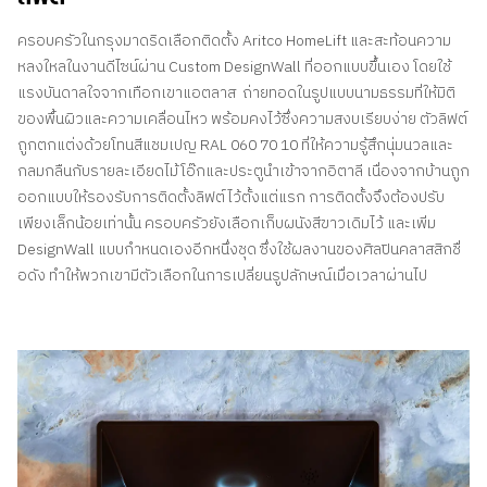
ครอบครัวในกรุงมาดริดเลือกติดตั้ง Aritco HomeLift และสะท้อนความ
หลงใหลในงานดีไซน์ผ่าน Custom DesignWall ที่ออกแบบขึ้นเอง โดยใช้
แรงบันดาลใจจากเทือกเขาแอตลาส ถ่ายทอดในรูปแบบนามธรรมที่ให้มิติ
ของพื้นผิวและความเคลื่อนไหว พร้อมคงไว้ซึ่งความสงบเรียบง่าย ตัวลิฟต์
ถูกตกแต่งด้วยโทนสีแชมเปญ RAL 060 70 10 ที่ให้ความรู้สึกนุ่มนวลและ
กลมกลืนกับรายละเอียดไม้โอ๊กและประตูนำเข้าจากอิตาลี เนื่องจากบ้านถูก
ออกแบบให้รองรับการติดตั้งลิฟต์ไว้ตั้งแต่แรก การติดตั้งจึงต้องปรับ
เพียงเล็กน้อยเท่านั้น ครอบครัวยังเลือกเก็บผนังสีขาวเดิมไว้ และเพิ่ม
DesignWall แบบกำหนดเองอีกหนึ่งชุด ซึ่งใช้ผลงานของศิลปินคลาสสิกชื่
อดัง ทําให้พวกเขามีตัวเลือกในการเปลี่ยนรูปลักษณ์เมื่อเวลาผ่านไป