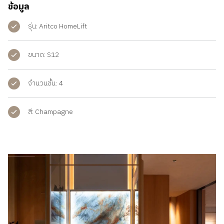
ข้อมูล
รุ่น: Aritco HomeLift
ขนาด: S12
จำนวนชั้น: 4
สี: Champagne