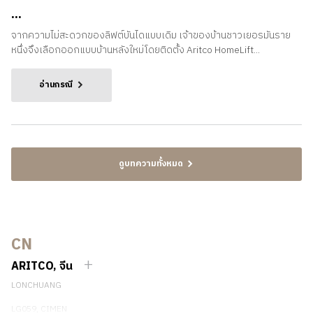
...
จากความไม่สะดวกของลิฟต์บันไดแบบเดิม เจ้าของบ้านชาวเยอรมันราย
หนึ่งจึงเลือกออกแบบบ้านหลังใหม่โดยติดตั้ง Aritco HomeLift...
อ่านกรณี
ดูบทความทั้งหมด
CN
ARITCO, จีน
LONCHUANG
LG059, CIMEN