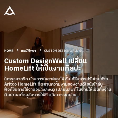
เครื่องมือและเอกสาร
บล็อก & ข่าวสาร
ผลิตภัณฑ์
HOME
กรณีศึกษา
CUSTOM DESIGNWALL �...
Custom DesignWall เปลี่ยน
HomeLift ให้เป็นงานศิลปะ
เกี่ยวกับ ARITCO
ในกรุงมาดริด บ้านทาวน์เฮาส์สูง 4 ชั้นได้รับการปรับโฉมด้วย
Aritco HomeLift ที่ผสานความงามของงานดีไซน์เข้ากับ
สําหรับมืออาชีพ
ฟังก์ชันการใช้งานอย่างลงตัว เปลี่ยนลิฟต์ในบ้านให้เป็นทั้งงาน
ศิลปะและโซลูชันการใช้ชีวิตที่สะดวกสบาย
สั่งซื้อ Digital HomeKit