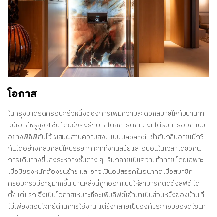
โอกาส
ในกรุงมาดริดครอบครัวหนึ่งต้องการเพิ่มความสะดวกสบายให้กับบ้านทา
วน์เฮาส์หรูสูง 4 ชั้น โดยยังคงรักษาสไตล์การตกแต่งที่ได้รับการออกแบบ
อย่างพิถีพิถันไว้ ผสมผสานความสงบแบบ Japandi เข้ากับกลิ่นอายเม็กซิ
กันได้อย่างกลมกลืนให้บรรยากาศที่ทั้งทันสมัยและอบอุ่นในเวลาเดียวกัน
การเดินทางขึ้นลงระหว่างชั้นต่าง ๆ เริ่มกลายเป็นความท้าทาย โดยเฉพาะ
เมื่อมีของหนักต้องขนย้าย และอาจเป็นอุปสรรคในอนาคตเมื่อสมาชิก
ครอบครัวมีอายุมากขึ้น บ้านหลังนี้ถูกออกแบบให้สามารถติดตั้งลิฟต์ได้
ตั้งแต่แรก จึงเป็นโอกาสเหมาะที่จะเพิ่มลิฟต์เข้ามาเป็นส่วนหนึ่งของบ้าน ที่
ไม่เพียงตอบโจทย์ด้านการใช้งาน แต่ยังกลายเป็นองค์ประกอบของดีไซน์ที่