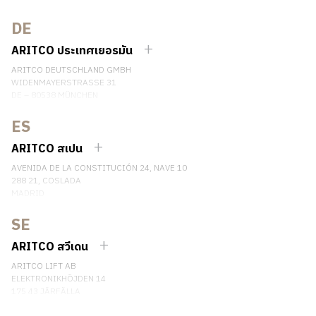
NO.407 YISHAN RD, XUHUI DIST.
SHANGHAI, CHINA
DE
EMAIL:
INFO.CHINA@ARITCO.COM
ARITCO ประเทศเยอรมัน
เบอร์โทรศัพท์: +86 400 6233 121
ARITCO DEUTSCHLAND GMBH
ติดต่อเรา
WIDENMAYERSTRASSE 31
DE – 80538 MÜNCHEN
GERMANY
ES
เบอร์โทรศัพท์: +49 7123 9597272
ติดต่อเรา
ARITCO สเปน
AVENIDA DE LA CONSTITUCIÓN 24, NAVE 10
288 21, COSLADA
MADRID
SPAIN
SE
เบอร์โทรศัพท์: (+34) 918 622 552
ติดต่อเรา
ARITCO สวีเดน
ARITCO LIFT AB
ELEKTRONIKHÖJDEN 14
175 43 JÄRFÄLLA
SWEDEN