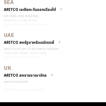
SEA
เบอร์โทรศัพท์: +46 8 120 401 00
ติดต่อเรา
ARITCO เอเชียตะวันออกเฉียงใต้
405 YANG 1981 BUILDING,
ROOM NO. G-02B, M-03B
DEBARATNA ROAD, BANG NA NUEA,
BANGNA, BANGKOK 10260 THAILAND.
UAE
เบอร์โทรศัพท์: +66 863174017
ติดต่อเรา
ARITCO สหรัฐอาหรับเอมิเรตส์
ARITCO LIFT AB C/O BUSINESS SWEDEN,
CONCORD TOWER, 26TH FLOOR,
OFFICE 2607, MEDIA CITY
DUBAI, UAE
UK
ติดต่อเรา
ARITCO สหราชอาณาจักร
UNITED KINGDOM
เบอร์โทรศัพท์: +44 1604 808809
ติดต่อเรา